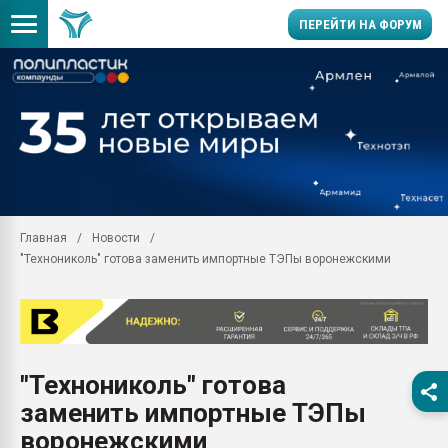
ПЕРЕЙТИ НА ФОРУМ
Продажа готового бизн
производство SPC лам
цикла
29.07.2026 ФРП помог 
заводу пластмасс" зах
ППЭ
Главная
Новости
Помощь в подборе мат
"Технониколь" готова заменить импортные ТЭПы воронежскими
Вакуум-формовочные 
ближайшее подмосковье
Подмосковье, Москва
28.07.2026 Автоматиза
первый план в перераб
"Технониколь" готова
пластмасс
заменить импортные ТЭПы
28.07.2026 "Техноникол
ситуацией на строител
воронежскими