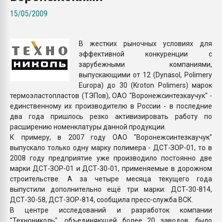
Всё, что касается выду
15/05/2009
бутылок
В жестких рыночных условиях для
ПЕРЕЙТИ НА 
эффективной конкуренции с
зарубежными компаниями,
выпускающими от 12 (Dynasol, Polimery
Europa) до 30 (Kroton Polimers) марок
термоэластопластов (ТЭПов), ОАО "Воронежсинтезкаучук" -
единственному их производителю в России - в последние
два года пришлось резко активизировать работу по
расширению номенклатуры данной продукции.
К примеру, в 2007 году ОАО "Воронежсинтезкаучук"
выпускало только одну марку полимера - ДСТ-ЗОР-01, то в
2008 году предприятие уже производило постоянно две
марки ДСТ-ЗОР-01 и ДСТ-30-01, применяемые в дорожном
строительстве. А за четыре месяца текущего года
выпустили дополнительно ещё три марки: ДСТ-30-814,
ДСТ-30-58, ДСТ-ЗОР-814, сообщила пресс-служба ВСК.
В центре исследований и разработок компании
"Технониколь", объединяющей более 20 заводов, было