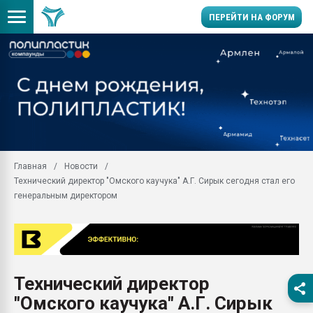
ПЕРЕЙТИ НА ФОРУМ
Продажа готового бизн
производство SPC лам
цикла
29.07.2026 ФРП помог 
заводу пластмасс" зах
ППЭ
Главная
Новости
Помощь в подборе мат
Технический директор "Омского каучука" А.Г. Сирык сегодня стал его
Вакуум-формовочные 
генеральным директором
ближайшее подмосковье
Подмосковье, Москва
28.07.2026 Автоматиза
первый план в перераб
пластмасс
Технический директор
28.07.2026 "Техноникол
"Омского каучука" А.Г. Сирык
ситуацией на строител