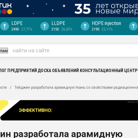
LDPE
LLDPE
HDPE injection
2490
27,71%
2150
26,05%
2190
25,11%
ериала
машины:
, с.-в.
ция выходит на
отке
ЛОГ ПРЕДПРИЯТИЙ
ДОСКА ОБЪЯВЛЕНИЙ
КОНСУЛЬТАЦИОННЫЙ ЦЕНТР
ь" довольна
ости
Тейджин разработала арамидную ткань со свойствами радиационно
ьном рынке
ва ПЭТ
пуансона для
я
ин разработала арамидную
зиция
ластика