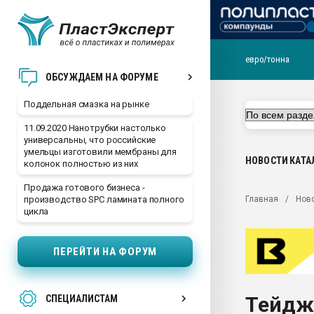
евро/тонна
Помощь в подборе мат
ОБСУЖДАЕМ НА ФОРУМЕ
Вакуум-формовочные 
Поддельная смазка на рынке
ближайшее подмосковье
Подмосковье, Москва
11.09.2020 Нанотрубки настолько
универсальны, что российские
28.07.2026 Автоматиза
умельцы изготовили мембраны для
первый план в перераб
НОВОСТИ
КАТА
колонок полностью из них
пластмасс
Продажа готового бизнеса -
28.07.2026 "Техноникол
Главная
Нов
производство SPC ламината полного
ситуацией на строител
цикла
Всё, что касается выду
бутылок
ПЕРЕЙТИ НА ФОРУМ
Материал поверхности 
вакуумного формовани
Тейдж
СПЕЦИАЛИСТАМ
Продам отходы Компо
поликарбоната и АБС-п