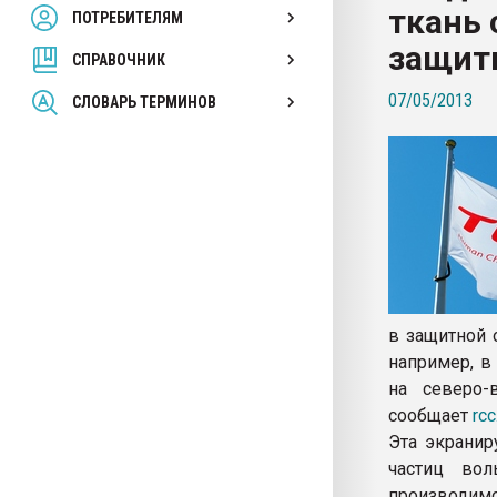
ткань
ПОТРЕБИТЕЛЯМ
Armaloy PC/ABS-1IM че
защит
СПРАВОЧНИК
ПЕРЕЙТИ НА 
07/05/2013
СЛОВАРЬ ТЕРМИНОВ
в защитной 
например, в
на северо-
сообщает
rcc
Эта экранир
частиц вол
производимо