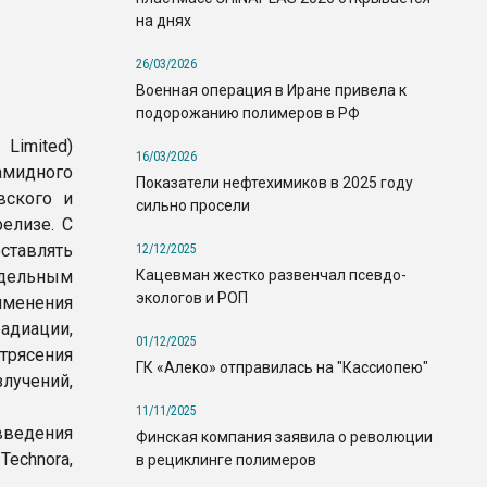
на днях
26/03/2026
Военная операция в Иране привела к
подорожанию полимеров в РФ
Limited)
16/03/2026
амидного
Показатели нефтехимиков в 2025 году
вского и
сильно просели
релизе. С
ставлять
12/12/2025
Кацевман жестко развенчал псевдо-
ельным
экологов и РОП
именения
адиации,
01/12/2025
трясения
ГК «Алеко» отправилась на "Кассиопею"
лучений,
11/11/2025
введения
Финская компания заявила о революции
echnora,
в рециклинге полимеров