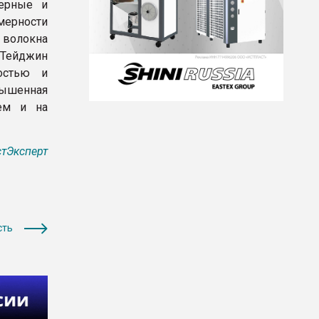
мерные и
ерности
 волокна
а Тейджин
костью и
вышенная
нем и на
тЭксперт
сть