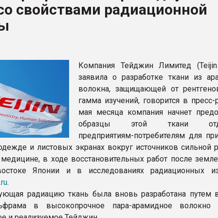
 со свойствами радиационной
рный цвет
ы
ФОРУМ
Компания Тейджин Лимитед (Teijin 
заявила о разработке ткани из ар
волокна, защищающей от рентгено
гамма изучений, говорится в пресс-
мая месяца компания начнет предо
образцы этой ткани отд
предприятиям-потребителям для пр
одежде и листовых экранах вокруг источников сильной р
 медицине, в ходе восстановительных работ после земле
востоке Японии и в исследованиях радиационных из
.ru
.
ующая радиацию ткань была вновь разработана путем 
ьфрама в высокопрочное пара-арамидное волокно T
е и реализуемое Тейджин.