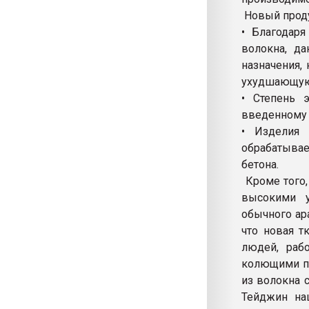
Новый прод
• Благодаря
волокна, д
назначения,
ухудшающую 
• Степень э
введенному 
• Изделия 
обрабатывае
бетона.
Кроме того,
высокими у
обычного ар
что новая т
людей, раб
колющими пр
из волокна 
Тейджин на