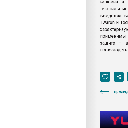
волокна и 
текстильны
введения в
Twaron и Te
характериз
применимы 
защита – в
производств
предыд