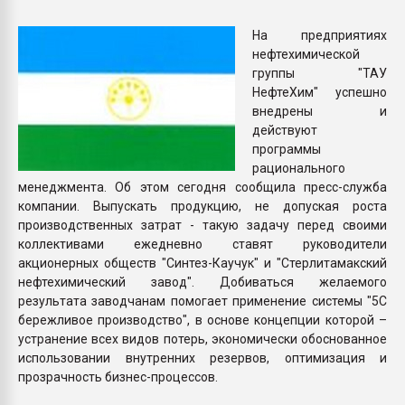
Всё, что касается выду
бутылок
На предприятиях
нефтехимической
группы "ТАУ
ПЕРЕЙТИ НА 
НефтеХим" успешно
внедрены и
действуют
программы
рационального
менеджмента. Об этом сегодня сообщила пресс-служба
компании. Выпускать продукцию, не допуская роста
производственных затрат - такую задачу перед своими
коллективами ежедневно ставят руководители
акционерных обществ "Синтез-Каучук" и "Стерлитамакский
нефтехимический завод". Добиваться желаемого
результата заводчанам помогает применение системы "5С
бережливое производство", в основе концепции которой –
устранение всех видов потерь, экономически обоснованное
использовании внутренних резервов, оптимизация и
прозрачность бизнес-процессов.