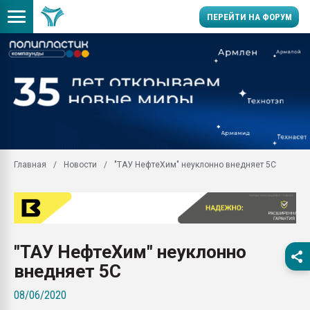
ПЕРЕЙТИ НА ФОРУМ
Продажа готового бизн
производство SPC лам
цикла
29.07.2026 ФРП помог 
заводу пластмасс" зах
ППЭ
Главная
Новости
"ТАУ НефтеХим" неуклонно внедняет 5С
Помощь в подборе мат
Вакуум-формовочные 
ближайшее подмосковье
Подмосковье, Москва
28.07.2026 Автоматиза
"ТАУ НефтеХим" неуклонно
первый план в перераб
пластмасс
внедняет 5С
28.07.2026 "Техноникол
08/06/2020
ситуацией на строител