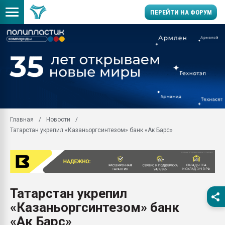
ПЕРЕЙТИ НА ФОРУМ
Продажа готового бизн
производство SPC лам
цикла
29.07.2026 ФРП помог 
заводу пластмасс" зах
ППЭ
Главная
Новости
Помощь в подборе мат
Татарстан укрепил «Казаньоргсинтезом» банк «Ак Барс»
Вакуум-формовочные 
ближайшее подмосковье
Подмосковье, Москва
28.07.2026 Автоматиза
первый план в перераб
Татарстан укрепил
пластмасс
«Казаньоргсинтезом» банк
28.07.2026 "Техноникол
ситуацией на строител
«Ак Барс»