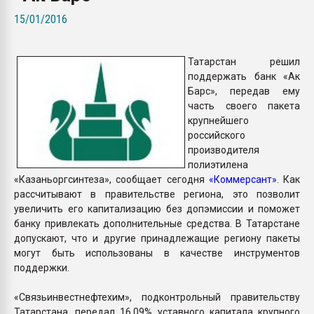
Всё, что касается выду
15/01/2016
бутылок
Татарстан решил
ПЕРЕЙТИ НА 
поддержать банк «Ак
Барс», передав ему
часть своего пакета
крупнейшего
российского
производителя
полиэтилена
«Казаньоргсинтеза», сообщает сегодня
«Коммерсант»
. Как
рассчитывают в правительстве региона, это позволит
увеличить его капитализацию без допэмиссии и поможет
банку привлекать дополнительные средства. В Татарстане
допускают, что и другие принадлежащие региону пакеты
могут быть использованы в качестве инструментов
поддержки.
«Связьинвестнефтехим», подконтрольный правительству
Татарстана, передал 16,09% уставного капитала крупного