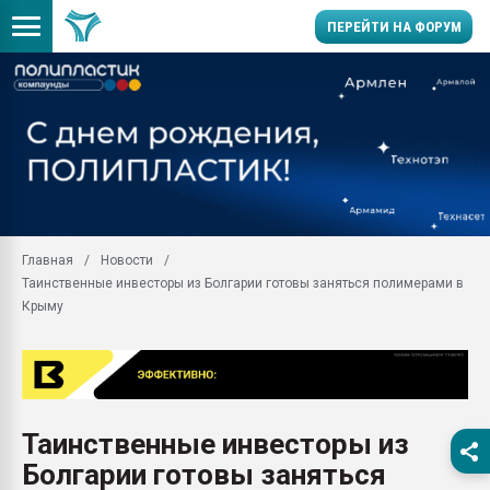
ПЕРЕЙТИ НА ФОРУМ
Помощь в подборе мат
Вакуум-формовочные 
ближайшее подмосковье
Подмосковье, Москва
28.07.2026 Автоматиза
первый план в перераб
Главная
Новости
пластмасс
Таинственные инвесторы из Болгарии готовы заняться полимерами в
28.07.2026 "Техноникол
Крыму
ситуацией на строител
Всё, что касается выду
бутылок
Материал поверхности 
вакуумного формовани
Таинственные инвесторы из
Болгарии готовы заняться
Продам отходы Компо
поликарбоната и АБС-п