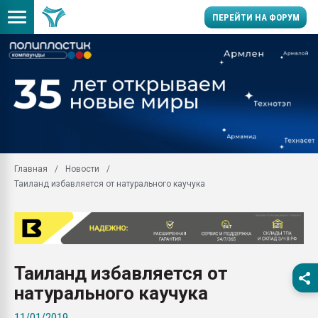
ПЕРЕЙТИ НА ФОРУМ
Помощь в подборе мат
Вакуум-формовочные 
ближайшее подмосковье
Подмосковье, Москва
28.07.2026 Автоматиза
первый план в перераб
Главная
Новости
пластмасс
Таиланд избавляется от натурального каучука
28.07.2026 "Техноникол
ситуацией на строител
Всё, что касается выду
бутылок
Таиланд избавляется от
Материал поверхности 
вакуумного формовани
натурального каучука
Продам отходы Компо
11/01/2019
поликарбоната и АБС-п