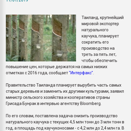
Armaloy PC/ABS-1IM че
Таиланд, крупнейший
ПЕРЕЙТИ НА 
мировой экспортер
натурального
каучука, планирует
сократить его
производство на
треть за пять лет,
чтобы обеспечить
повышение цен, которые держатся на самых низких
отметках с 2016 года, сообщает
"Интерфакс"
.
Правительство Таиланда планирует вырубить часть самых
старых деревьев и заменить их другими культурами, заявил
министр сельского хозяйства и кооперативов страны
Грисада Бунрак в интервью агентству Bloomberg.
По его словам, поставлена задача снизить производство
натурального каучука с текущих 4,5 млн тонн до 3 млн тонн в
год, а площадь под каучуконосами - с 4,2 млн до 2,4 млн га. В