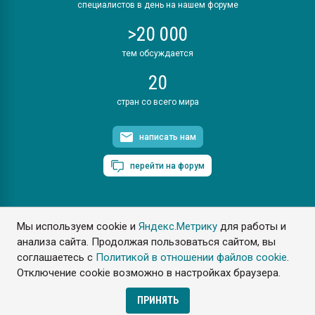
специалистов в день на нашем форуме
>20 000
тем обсуждается
20
стран со всего мира
написать нам
перейти на форум
Мы используем cookie и
Яндекс.Метрику
для работы и
ПластЭксперт © 2006. Все права защищены
анализа сайта. Продолжая пользоваться сайтом, вы
Разрешается копирование материалов сайта с обязательной
ссылкой на www.e-plastic.ru
соглашаетесь с
Политикой в отношении файлов cookie
.
Отключение cookie возможно в настройках браузера.
Разработка сайта
ПРИНЯТЬ