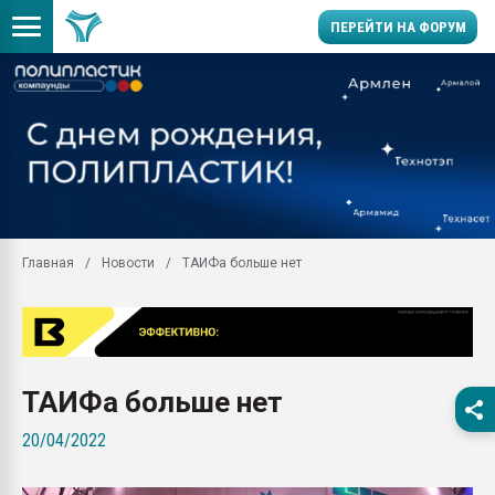
ПЕРЕЙТИ НА ФОРУМ
Продажа готового бизн
производство SPC лам
цикла
29.07.2026 ФРП помог 
заводу пластмасс" зах
ППЭ
Главная
Новости
ТАИФа больше нет
Помощь в подборе мат
Вакуум-формовочные 
ближайшее подмосковье
Подмосковье, Москва
28.07.2026 Автоматиза
ТАИФа больше нет
первый план в перераб
пластмасс
20/04/2022
28.07.2026 "Техноникол
ситуацией на строител