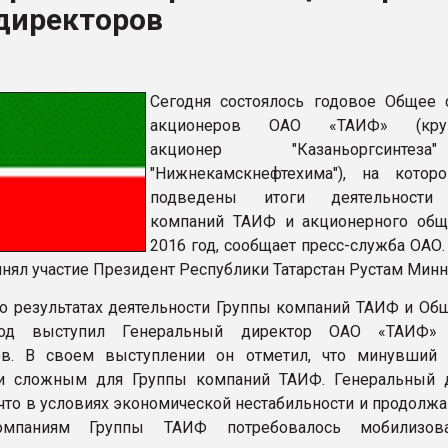
директоров
ва ПЭТ
ФОРУМ
Сегодня состоялось годовое Общее 
акционеров ОАО «ТАИФ» (кру
акционер "Казаньоргсинт
"Нижнекамскнефтехима"), на кото
подведены итоги деятельности
компаний ТАИФ и акционерного общ
2016 год, сообщает пресс-служба ОАО.
инял участие Президент Республики Татарстан Рустам Минн
о результатах деятельности Группы компаний ТАИФ и Общ
год выступил Генеральный директор ОАО «ТАИФ» 
ов. В своем выступлении он отметил, что минувший
и сложным для Группы компаний ТАИФ. Генеральный 
 что в условиях экономической нестабильности и продолж
компаниям Группы ТАИФ потребовалось мобилизов