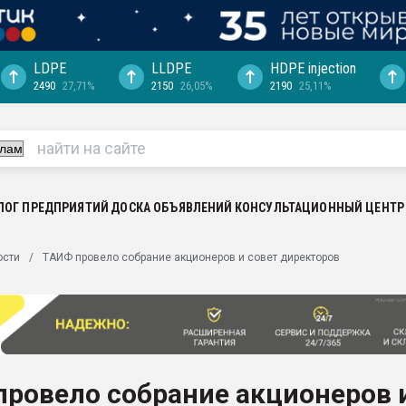
LDPE
LLDPE
HDPE injection
2490
27,71%
2150
26,05%
2190
25,11%
еса -
ината полного
"Ижевскому
ватить рынок
ЛОГ ПРЕДПРИЯТИЙ
ДОСКА ОБЪЯВЛЕНИЙ
КОНСУЛЬТАЦИОННЫЙ ЦЕНТР
ериала
машины:
ости
ТАИФ провело собрание акционеров и совет директоров
, с.-в.
ция выходит на
отке
ь" довольна
ровело собрание акционеров 
ьном рынке