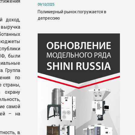
тижения
09/10/2025
Полимерный рынок погружается в
депрессию
й доход,
 выручка
ботанных
 бюджеты
спублики
ИФ, были
иальные
. Группа
ения по
е страны,
 охрану
льность,
тие самой
лей – на
тность, в