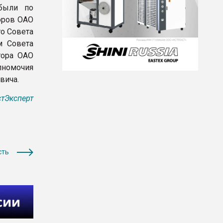
ибыли по
оров ОАО
о Совета
м Совета
тора ОАО
номочия
вича.
тЭксперт
сть