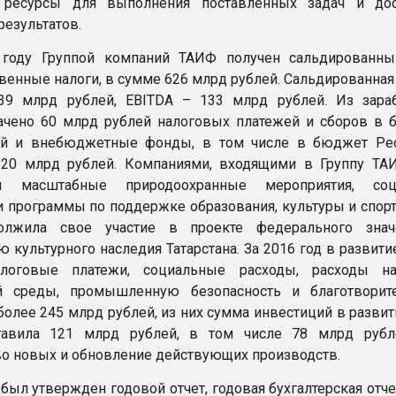
ресурсы для выполнения поставленных задач и дос
результатов.
 году Группой компаний ТАИФ получен сальдированны
венные налоги, в сумме 626 млрд рублей. Сальдированная
539 млрд рублей, EBITDA – 133 млрд рублей. Из зара
ачено 60 млрд рублей налоговых платежей и сборов в
ей и внебюджетные фонды, в том числе в бюджет Ре
 20 млрд рублей. Компаниями, входящими в Группу ТА
ны масштабные природоохранные мероприятия, соц
 программы по поддержке образования, культуры и спорта
лжила свое участие в проекте федерального знач
 культурного наследия Татарстана. За 2016 год в развити
логовые платежи, социальные расходы, расходы на
 среды, промышленную безопасность и благотворите
более 245 млрд рублей, из них сумма инвестиций в разви
тавила 121 млрд рублей, в том числе 78 млрд руб
во новых и обновление действующих производств.
был утвержден годовой отчет, годовая бухгалтерская отче