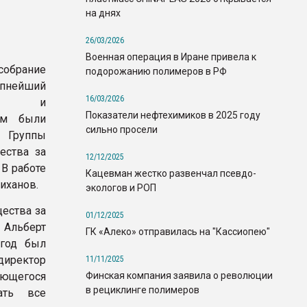
на днях
26/03/2026
Военная операция в Иране привела к
собрание
подорожанию полимеров в РФ
пнейший
16/03/2026
еза" и
Показатели нефтехимиков в 2025 году
ром были
сильно просели
 Группы
ества за
12/12/2025
 В работе
Кацевман жестко развенчал псевдо-
иханов.
экологов и РОП
ества за
01/12/2025
Альберт
ГК «Алеко» отправилась на "Кассиопею"
 год был
директор
11/11/2025
Финская компания заявила о революции
ающегося
в рециклинге полимеров
ать все