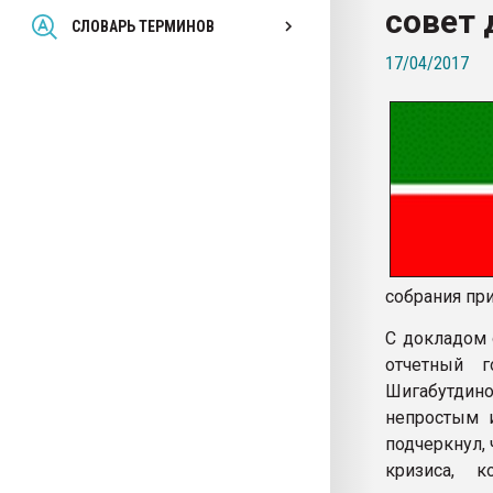
совет 
Всё, что касается выду
СЛОВАРЬ ТЕРМИНОВ
бутылок
17/04/2017
ПЕРЕЙТИ НА 
собрания пр
С докладом 
отчетный 
Шигабутдин
непростым 
подчеркнул,
кризиса, 