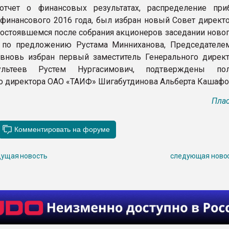
отчет о финансовых результатах, распределение пр
 финансового 2016 года, был избран новый Совет директ
состоявшемся после собрания акционеров заседании новог
, по предложению Рустама Минниханова, Председателе
вновь избран первый заместитель Генерального дирек
льтеев Рустем Нургасимович, подтверждены пол
о директора ОАО «ТАИФ» Шигабутдинова Альберта Кашафо
Плас
ущая новость
следующая ново