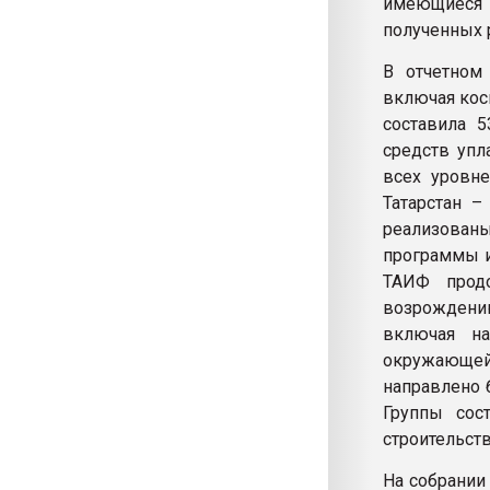
имеющиеся 
полученных 
В отчетном
включая кос
составила 
средств упл
всех уровн
Татарстан –
реализова
программы и
ТАИФ продо
возрождению
включая на
окружающей
направлено 
Группы сос
строительст
На собрании 