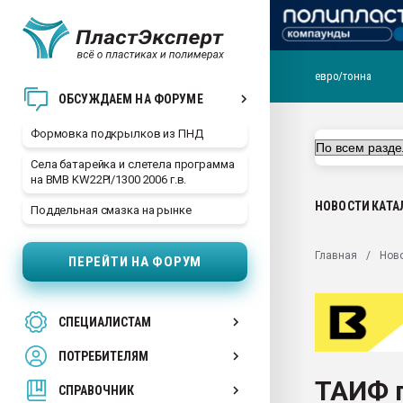
евро/тонна
Продажа готового бизн
ОБСУЖДАЕМ НА ФОРУМЕ
производство SPC лам
цикла
Формовка подкрылков из ПНД
29.07.2026 ФРП помог 
Села батарейка и слетела программа
заводу пластмасс" зах
на BMB KW22PI/1300 2006 г.в.
ППЭ
НОВОСТИ
КАТА
Поддельная смазка на рынке
Помощь в подборе мат
Вакуум-формовочные 
Главная
Нов
ПЕРЕЙТИ НА ФОРУМ
ближайшее подмосковье
Подмосковье, Москва
28.07.2026 Автоматиза
СПЕЦИАЛИСТАМ
первый план в перераб
пластмасс
ПОТРЕБИТЕЛЯМ
28.07.2026 "Техноникол
ТАИФ п
ситуацией на строител
СПРАВОЧНИК