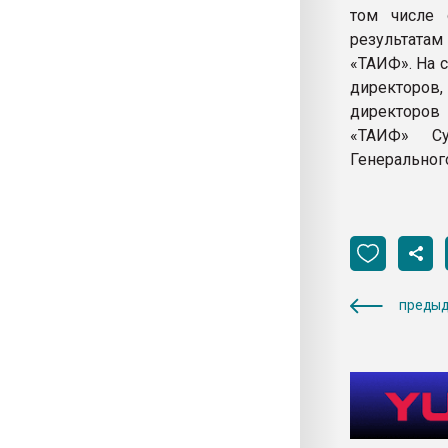
том числе 
результатам
«ТАИФ». На 
директоров
директоров 
«ТАИФ» Су
Генеральног
предыд