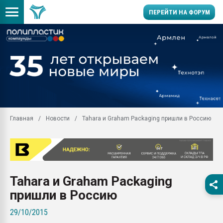
ПЕРЕЙТИ НА ФОРУМ
Продажа готового бизн
производство SPC лам
цикла
29.07.2026 ФРП помог 
заводу пластмасс" зах
ППЭ
Главная
Новости
Tahara и Graham Packaging пришли в Россию
Помощь в подборе мат
Вакуум-формовочные 
ближайшее подмосковье
Подмосковье, Москва
28.07.2026 Автоматиза
Tahara и Graham Packaging
первый план в перераб
пластмасс
пришли в Россию
28.07.2026 "Техноникол
29/10/2015
ситуацией на строител