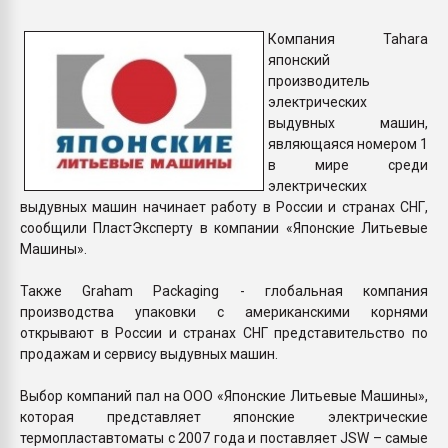
Всё, что касается выду
бутылок
Компания Tahara
японский
производитель
ПЕРЕЙТИ НА 
электрических
выдувных машин,
являющаяся номером 1
в мире среди
электрических
выдувных машин начинает работу в России и странах СНГ,
сообщили ПластЭксперту в компании «Японские Литьевые
Машины».
Также Graham Packaging - глобальная компания
производства упаковки с американскими корнями
открывают в России и странах СНГ представительство по
продажам и сервису выдувных машин.
Выбор компаний пал на ООО «Японские Литьевые Машины»,
которая представляет японские электрические
термопластавтоматы с 2007 года и поставляет JSW – самые