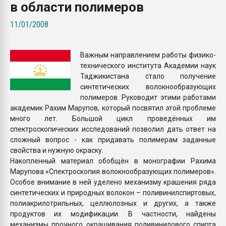
в области полимеров
Всё, что касается выду
бутылок
11/01/2008
ПЕРЕЙТИ НА 
Важным направлением работы физико-
технического института Академии наук
Таджикистана стало получение
синтетических волокнообразующих
полимеров. Руководит этими работами
академик Рахим Марупов, который посвятил этой проблеме
много лет. Большой цикл проведённых им
спектроскопических исследований позволил дать ответ на
сложный вопрос - как придавать полимерам заданные
свойства и нужную окраску.
Накопленный материал обобщён в монографии Рахима
Марупова «Спектроскопия волокнообразующих полимеров».
Особое внимание в ней уделено механизму крашения ряда
синтетических и природных волокон – поливинилспиртовых,
полиакрилотрильных, целлюлозных и других, а также
продуктов их модификации. В частности, найдены
механизмы прочного окрашивания поливинилового спирта