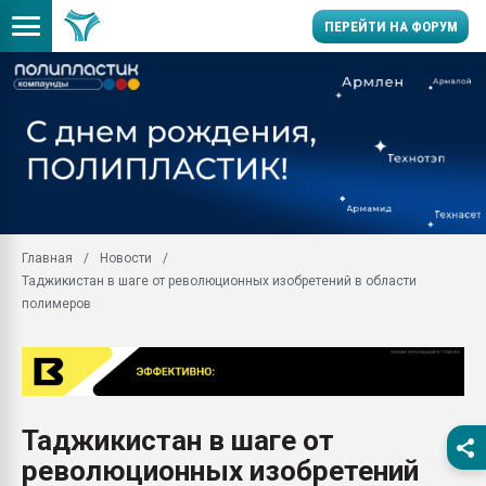
ПЕРЕЙТИ НА ФОРУМ
Продажа готового бизн
производство SPC лам
цикла
29.07.2026 ФРП помог 
заводу пластмасс" зах
ППЭ
Главная
Новости
Помощь в подборе мат
Таджикистан в шаге от революционных изобретений в области
Вакуум-формовочные 
полимеров
ближайшее подмосковье
Подмосковье, Москва
28.07.2026 Автоматиза
первый план в перераб
пластмасс
Таджикистан в шаге от
28.07.2026 "Техноникол
революционных изобретений
ситуацией на строител