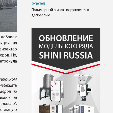
09/10/2025
Полимерный рынок погружается в
депрессию
 добавок
укции на
иректор
оров. Но,
атронула
марочном
избежать
меров из
химии на
степени",
системную