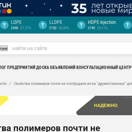
LDPE
LLDPE
HDPE injection
2490
27,71%
2150
26,05%
2190
25,11%
ериала
машины:
, с.-в.
ция выходит на
отке
ЛОГ ПРЕДПРИЯТИЙ
ДОСКА ОБЪЯВЛЕНИЙ
КОНСУЛЬТАЦИОННЫЙ ЦЕНТР
ь" довольна
ости
Свойства полимеров почти не пострадали из-за "дружественных" до
ьном рынке
ва ПЭТ
пуансона для
я
ва полимеров почти не
зиция
ластика