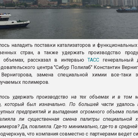
алось наладить поставки катализаторов и функциональных
венных стран, а также удержать производство прод
х объемах, рассказал в интервью
ТАСС
генеральный д
едовательского центра "Сибур Полилаб" Константин Верниг
Вернигорова, замена специальной химии все-таки з
лучаемых полимеров.
алось удержать производство на тех объемах и в том 
е, который был изначально. По большей части удалось 
рупных предприятий и выпадения огромного объема поли
овлияла ли существенная смена палитры специальной 
имеров? Да, повлияла. Где-то минимально, где-то в средней 
 подчеркнув, что компания совместно с партнерами ведет 