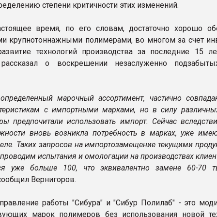
пределению степени критичности этих изменений.
стоящее время, по его словам, достаточно хорошо об
и крупнотоннажными полимерами, во многом за счет ин
развитие технологий производства за последние 15 ле
 рассказал о воскрешении незаслуженно подзабыты
 определенный марочный ассортимент, частично совпад
теристикам с импортными марками, но в силу различны
ры предпочитали использовать импорт. Сейчас вследстви
жности вновь возникла потребность в марках, уже име
еле. Таких запросов на импортозамещение текущими проду
проводим испытания и омологации на производствах клиент
ся уже больше 100, что эквивалентно замене 60-70 т
сообщил Вернигоров.
правление работы "Сибура" и "Сибур Полилаб" - это мод
вующих марок полимеров без использования новой те