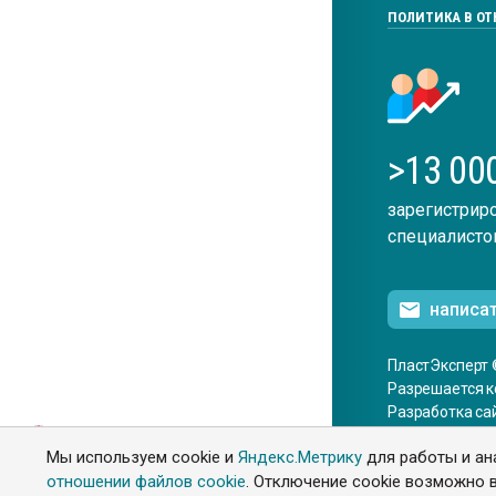
ПОЛИТИКА В О
>13 00
зарегистрир
специалисто
написа
ПластЭксперт 
Разрешается к
Разработка са
ENG
Мы используем cookie и
Яндекс.Метрику
для работы и ан
отношении файлов cookie
. Отключение cookie возможно в