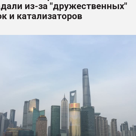
дали из-за "дружественных"
рный цвет
к и катализаторов
ФОРУМ