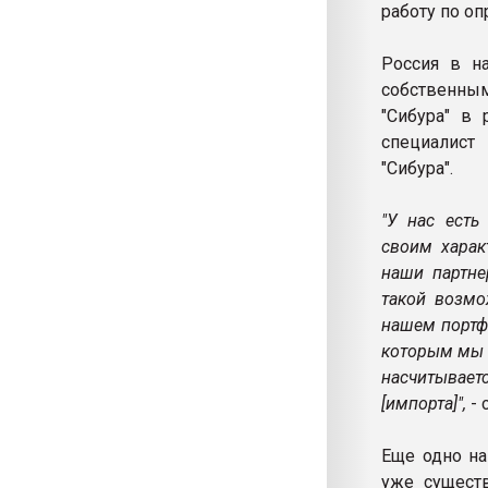
работу по о
Россия в на
собственным
"Сибура" в 
специалист
"Сибура".
"У нас есть
своим харак
наши партне
такой возмо
нашем портф
которым мы 
насчитывает
[импорта]",
- 
Еще одно на
уже сущест