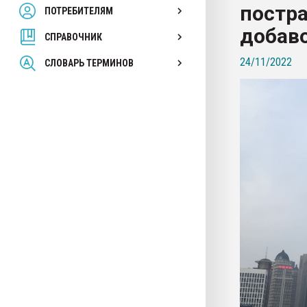
постра
ПОТРЕБИТЕЛЯМ
Armaloy PC/ABS-1IM че
добаво
СПРАВОЧНИК
ПЕРЕЙТИ НА 
24/11/2022
СЛОВАРЬ ТЕРМИНОВ