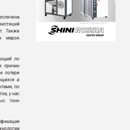
еспечена
вестиций
т. Также
х марок
ающий по
х причин
е потери
ющихся в
ктами, по
ов, у нас
ыс. тонн
ификация
хнологии