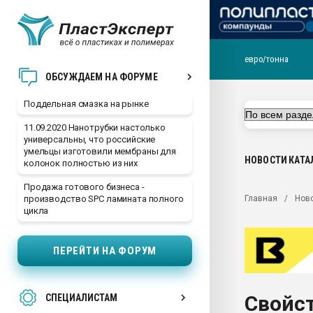
евро/тонна
Помощь в подборе мат
ОБСУЖДАЕМ НА ФОРУМЕ
Вакуум-формовочные 
Поддельная смазка на рынке
ближайшее подмосковье
Подмосковье, Москва
11.09.2020 Нанотрубки настолько
универсальны, что российские
28.07.2026 Автоматиза
умельцы изготовили мембраны для
первый план в перераб
НОВОСТИ
КАТА
колонок полностью из них
пластмасс
Продажа готового бизнеса -
28.07.2026 "Техноникол
Главная
Нов
производство SPC ламината полного
ситуацией на строител
цикла
Всё, что касается выду
бутылок
ПЕРЕЙТИ НА ФОРУМ
Материал поверхности 
вакуумного формовани
Свойст
СПЕЦИАЛИСТАМ
Продам отходы Компо
поликарбоната и АБС-п