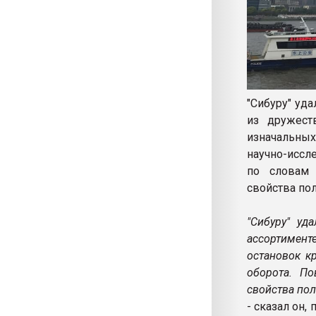
"Сибуру" уд
из дружест
изначальны
научно-иссл
по словам 
свойства по
"Сибуру" уд
ассортимент
остановок к
оборота. П
свойства пол
- сказал он,