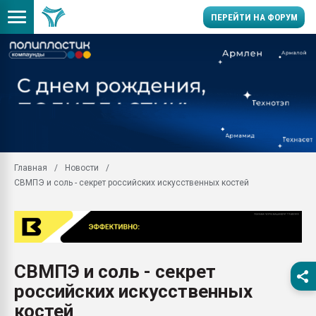
ПЕРЕЙТИ НА ФОРУМ
Продажа готового бизн
производство SPC лам
цикла
29.07.2026 ФРП помог 
заводу пластмасс" зах
ППЭ
Главная
Новости
Помощь в подборе мат
СВМПЭ и соль - секрет российских искусственных костей
Вакуум-формовочные 
ближайшее подмосковье
Подмосковье, Москва
28.07.2026 Автоматиза
первый план в перераб
СВМПЭ и соль - секрет
пластмасс
российских искусственных
28.07.2026 "Техноникол
ситуацией на строител
костей