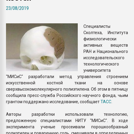
Всё, что касается выду
23/08/2019
бутылок
Специалисты
ПЕРЕЙТИ НА 
Сколтеха, Института
физиологически
активных веществ
РАН и Национального
исследовательского
технологического
университета
"МИСиС" разработали метод управления строением
искусственной костной ткани на основе
сверхвысокомолекулярного полиэтилена. Об этом в пятницу
сообщила пресс-служба Российского научного фонда, чьим
грантом поддержано исследование, сообщает
ТАСС
.
Авторы разработки использовали технологию,
предложенную специалистами НИТУ "МИСиС". В ходе
эксперимента ученые просеивали порошкообразный
полиэтилен и поваренную соль, смешивали в определенных