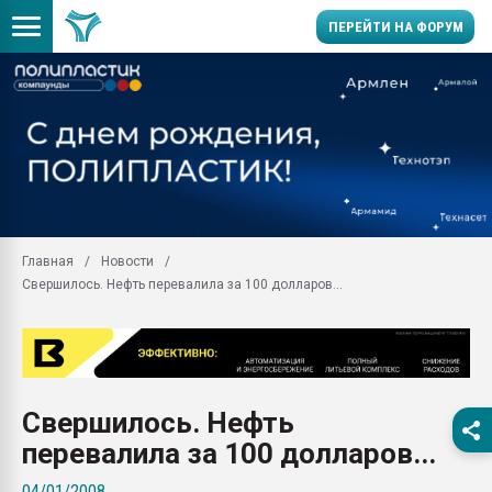
ПЕРЕЙТИ НА ФОРУМ
Продажа готового бизн
производство SPC лам
цикла
29.07.2026 ФРП помог 
заводу пластмасс" зах
ППЭ
Главная
Новости
Помощь в подборе мат
Свершилось. Нефть перевалила за 100 долларов...
Вакуум-формовочные 
ближайшее подмосковье
Подмосковье, Москва
28.07.2026 Автоматиза
первый план в перераб
Свершилось. Нефть
пластмасс
перевалила за 100 долларов...
28.07.2026 "Техноникол
ситуацией на строител
04/01/2008