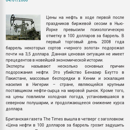
Всё, что касается выду
бутылок
Цены на нефть в ходе первой после
праздников биржевой сессии в Нью-
ПЕРЕЙТИ НА 
Йорке превысили психологическую
отметку в 100 долларов за баррель. В
первый торговый день 2008 года
баррель некоторых сортов «черного золота» подорожал
почти на 3,5 доллара. Данная ценовая ситуация не имеет
прецедентов в новейшей экономической истории.
Эксперты называют несколько основных причин
подорожания нефти. Это убийство Беназир Бхутто в
Пакистане, массовые беспорядки в Кении и эскалация
насилия в Нигерии – стране, являющейся крупным
поставщиком нефти-сырца на мировой рынок. Кроме того,
на цены повлияли холодная погода, установившаяся в
северном полушарии, и продолжающееся снижение курса
доллара.
Британская газета The Times вышла в четверг с заголовком:
«Цена нефти в 100 долларов за баррель грозит задушить