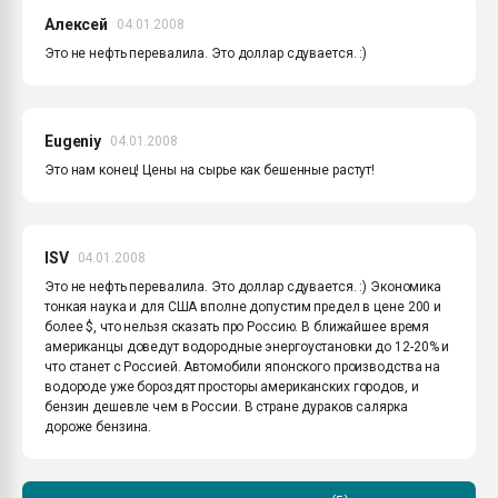
Алексей
04.01.2008
Это не нефть перевалила. Это доллар сдувается. :)
Eugeniy
04.01.2008
Это нам конец! Цены на сырье как бешенные растут!
ISV
04.01.2008
Это не нефть перевалила. Это доллар сдувается. :) Экономика
тонкая наука и для США вполне допустим предел в цене 200 и
более $, что нельзя сказать про Россию. В ближайшее время
американцы доведут водородные энергоустановки до 12-20% и
что станет с Россией. Автомобили японского производства на
водороде уже бороздят просторы американских городов, и
бензин дешевле чем в России. В стране дураков салярка
дороже бензина.