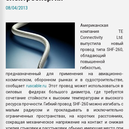
Всё, что касается выду
08/04/2013
бутылок
Американская
ПЕРЕЙТИ НА 
компания TE
Connectivity Ltd.
выпустила новый
провод типа SHF-260,
обладающий
повышенной
гибкостью,
предназначенный для применения на авиационно-
космическом, оборонном рынках и в судостроительстве,
сообщает
ruscable.ru
. Этот провод может использоваться в
силовых фидерах большого диаметра, где требуется
сочетание стойкости к высоким температурам и высокого
ресурса прочности. Гибкий провод SHF-260 можно изгибать с
малым радиусом и прокладывать в исключительно
ограниченных пространствах, на коротких расстояниях,
сокращая механическое напряжение на контакт и снижая
усилия стыковки и расстыковки, обычно имеющие место при