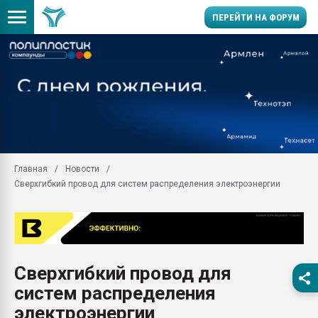
ПЕРЕЙТИ НА ФОРУМ
Продажа готового бизн
производство SPC лам
цикла
29.07.2026 ФРП помог 
заводу пластмасс" зах
ППЭ
Главная
Новости
Помощь в подборе мат
Сверхгибкий провод для систем распределения электроэнергии
Вакуум-формовочные 
ближайшее подмосковье
Подмосковье, Москва
28.07.2026 Автоматиза
первый план в перераб
Сверхгибкий провод для
пластмасс
систем распределения
28.07.2026 "Техноникол
ситуацией на строител
электроэнергии