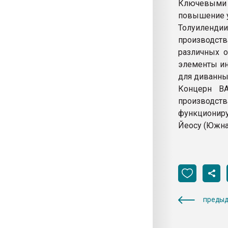
Ключевыми 
повышение у
Толуиленди
производств
различных о
элементы ин
для диванных
Концерн BA
производств
функциониру
Йеосу (Южна
предыд