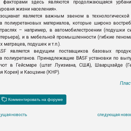
факторами здесь являются продолжающаяся урбани
ровня жизни населения».
изоцианат является важным звеном в технологической
а полиуретановых материалов, которые широко востре
траслях – например, в автомобилестроении (подушки с
терьера), и в мебельной промышленности (гибкие пеном
 матрацев, подушек и т.п.).
SF является ведущим поставщиков базовых продук
а полиуретанов. Принадлежащие BASF установки по вып
ют в Гейсмаре (штат Луизиана, США), Шварцхайде (Ге
я Корея) и Каоцзине (КНР).
Плас
ущая новость
следующая ново