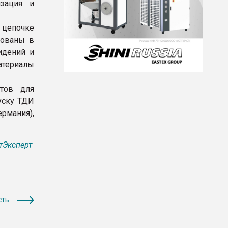
зация и
 цепочке
бованы в
идений и
атериалы
тов для
уску ТДИ
рмания),
тЭксперт
сть