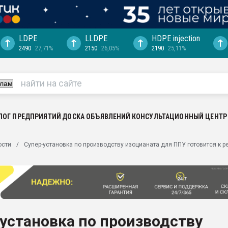
LDPE
LLDPE
HDPE injection
2490
27,71%
2150
26,05%
2190
25,11%
еса -
ината полного
"Ижевскому
ватить рынок
ЛОГ ПРЕДПРИЯТИЙ
ДОСКА ОБЪЯВЛЕНИЙ
КОНСУЛЬТАЦИОННЫЙ ЦЕНТР
ериала
машины:
ости
Супер-установка по производству изоцианата для ППУ готовится к 
, с.-в.
ция выходит на
отке
ь" довольна
установка по производству
ьном рынке