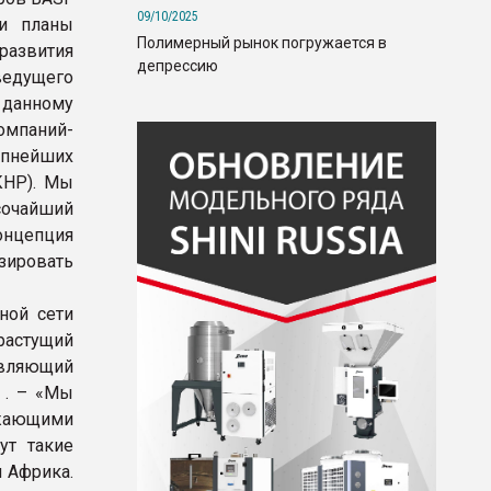
09/10/2025
ти планы
Полимерный рынок погружается в
развития
депрессию
ведущего
данному
омпаний-
упнейших
КНР). Мы
очайший
онцепция
зировать
ной сети
растущий
авляющий
 . – «Мы
жающими
ут такие
и Африка.