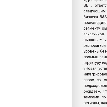
SE , ответ
следующим о
бизнеса BAS
производит
сегменту ры
заказчиков
рынков – в 
располагае
уровень без
промышленны
структуру и
«Новая уст
интегрирова
спрос со с
подразделен
ожидаем, ч
темпами по
регионы, ка