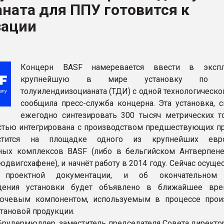
ната для ППУ готовится к
ва ПЭТ
зации
ФОРУМ
Концерн BASF намеревается ввести в экспл
крупнейшую в мире установку по в
толуилендиизоцианата (ТДИ) с одной технологическо
сообщила пресс-служба концерна. Эта установка, с
ежегодно синтезировать 300 тысяч метрических т
стью интегрирована с производством предшествующих пр
стится на площадке одного из крупнейших евро
ых комплексов BASF (либо в бельгийском Антверпене
двигсхафене), и начнёт работу в 2014 году. Сейчас осуще
а проектной документации, и об окончательном
дения установки будет объявлено в ближайшее вре
лючевым компонентом, используемым в процессе прои
тановой продукции.
Брудермюллер, заместитель председателя Совета директо