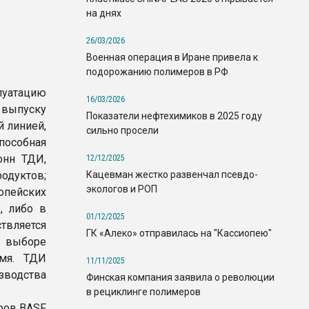
на днях
26/03/2026
Военная операция в Иране привела к
подорожанию полимеров в РФ
уатацию
16/03/2026
ыпуску
Показатели нефтехимиков в 2025 году
й линией,
сильно просели
пособная
онн ТДИ,
12/12/2025
Кацевман жестко развенчал псевдо-
одуктов;
экологов и РОП
пейских
, либо в
01/12/2025
ствляется
ГК «Алеко» отправилась на "Кассиопею"
 выборе
мя. ТДИ
11/11/2025
зводства
Финская компания заявила о революции
в рециклинге полимеров
ров BASF