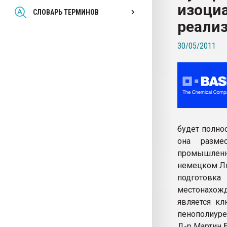
изоциа
Всё, что касается выду
СЛОВАРЬ ТЕРМИНОВ
бутылок
реали
30/05/2011
ПЕРЕЙТИ НА 
будет полно
она разме
промышленн
немецком Лю
подготовк
местонахож
является к
пенополиуре
Д-р Мартин 