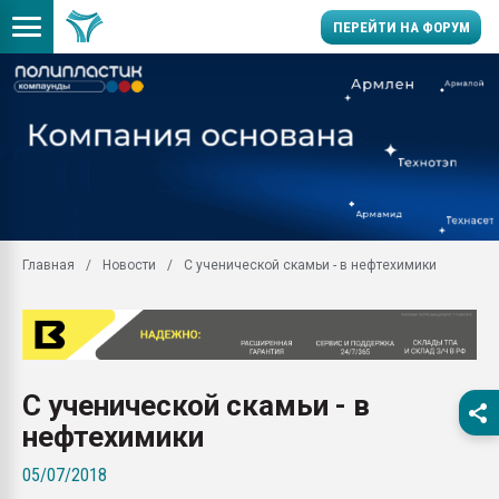
ПЕРЕЙТИ НА ФОРУМ
Продажа готового бизн
производство SPC лам
цикла
29.07.2026 ФРП помог 
заводу пластмасс" зах
ППЭ
Главная
Новости
С ученической скамьи - в нефтехимики
Помощь в подборе мат
Вакуум-формовочные 
ближайшее подмосковье
Подмосковье, Москва
28.07.2026 Автоматиза
С ученической скамьи - в
первый план в перераб
пластмасс
нефтехимики
28.07.2026 "Техноникол
05/07/2018
ситуацией на строител