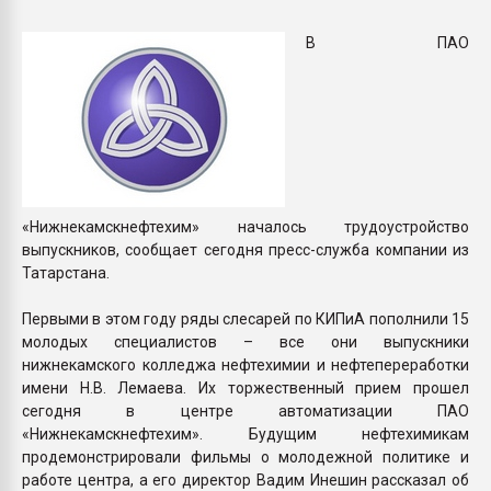
Всё, что касается выду
бутылок
В ПАО
ПЕРЕЙТИ НА 
«Нижнекамскнефтехим» началось трудоустройство
выпускников, сообщает сегодня пресс-служба компании из
Татарстана.
Первыми в этом году ряды слесарей по КИПиА пополнили 15
молодых специалистов – все они выпускники
нижнекамского колледжа нефтехимии и нефтепереработки
имени Н.В. Лемаева. Их торжественный прием прошел
сегодня в центре автоматизации ПАО
«Нижнекамскнефтехим». Будущим нефтехимикам
продемонстрировали фильмы о молодежной политике и
работе центра, а его директор Вадим Инешин рассказал об