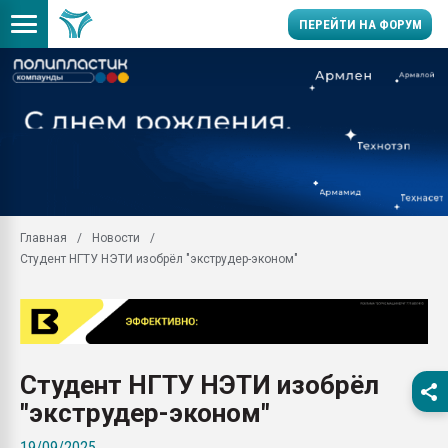
ПЕРЕЙТИ НА ФОРУМ
Помощь в подборе мат
Вакуум-формовочные 
ближайшее подмосковье
Подмосковье, Москва
28.07.2026 Автоматиза
первый план в перераб
Главная
Новости
пластмасс
Студент НГТУ НЭТИ изобрёл "экструдер-эконом"
28.07.2026 "Техноникол
ситуацией на строител
Всё, что касается выду
бутылок
Студент НГТУ НЭТИ изобрёл
Материал поверхности 
вакуумного формовани
"экструдер-эконом"
Продам отходы Компо
19/09/2025
поликарбоната и АБС-п