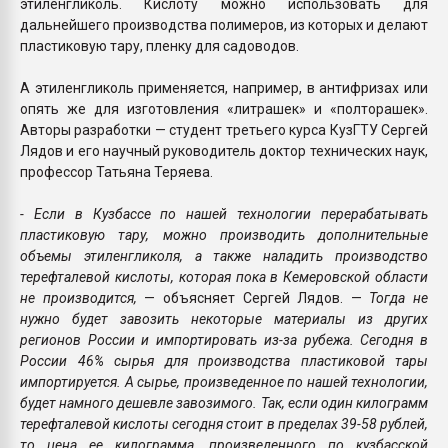
этиленгликоль. Кислоту можно использовать для
дальнейшего производства полимеров, из которых и делают
пластиковую тару, пленку для садоводов.
А этиленгликоль применяется, например, в антифризах или
опять же для изготовления «литрашек» и «полторашек».
Авторы разработки — студент третьего курса КузГТУ Сергей
Лядов и его научный руководитель доктор технических наук,
профессор Татьяна Теряева.
- Если в Кузбассе по нашей технологии перерабатывать
пластиковую тару, можно производить дополнительные
объемы этиленгликоля, а также наладить производство
терефталевой кислоты, которая пока в Кемеровской области
не производится,
— объясняет Сергей Лядов. —
Тогда не
нужно будет завозить некоторые материалы из других
регионов России и импортировать из-за рубежа. Сегодня в
России 46% сырья для производства пластиковой тары
импортируется. А сырье, произведенное по нашей технологии,
будет намного дешевле завозимого. Так, если один килограмм
терефталевой кислоты сегодня стоит в пределах 39-58 рублей,
то цена ее килограмма, произведенного по кузбасской