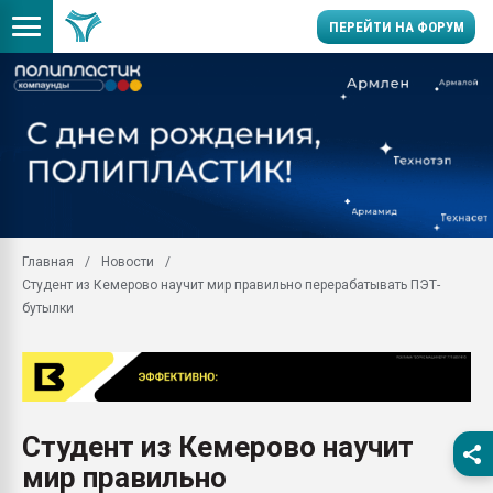
ПЕРЕЙТИ НА ФОРУМ
Помощь в подборе мат
Вакуум-формовочные 
ближайшее подмосковье
Подмосковье, Москва
28.07.2026 Автоматиза
первый план в перераб
Главная
Новости
пластмасс
Студент из Кемерово научит мир правильно перерабатывать ПЭТ-
28.07.2026 "Техноникол
бутылки
ситуацией на строител
Всё, что касается выду
бутылок
Материал поверхности 
вакуумного формовани
Студент из Кемерово научит
мир правильно
Продам отходы Компо
поликарбоната и АБС-п