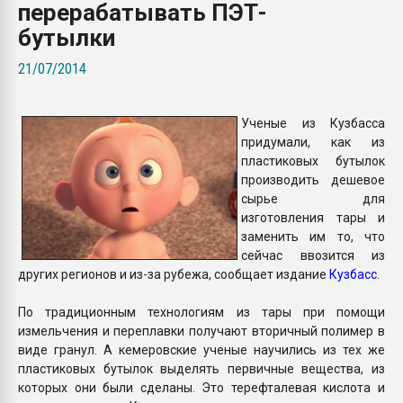
перерабатывать ПЭТ-
Armaloy PC/ABS-1IM че
бутылки
ПЕРЕЙТИ НА 
21/07/2014
Ученые из Кузбасса
придумали, как из
пластиковых бутылок
производить дешевое
сырье для
изготовления тары и
заменить им то, что
сейчас ввозится из
других регионов и из-за рубежа, сообщает издание
Кузбасс
.
По традиционным технологиям из тары при помощи
измельчения и переплавки получают вторичный полимер в
виде гранул. А кемеровские ученые научились из тех же
пластиковых бутылок выделять первичные вещества, из
которых они были сделаны. Это терефталевая кислота и