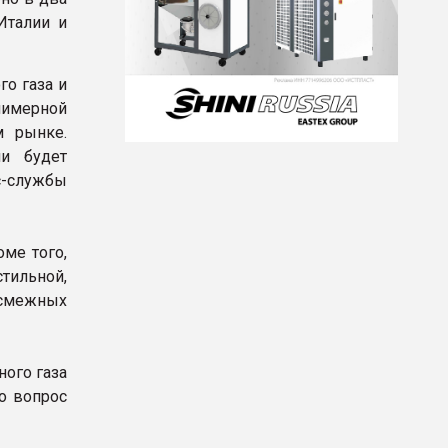
Италии и
о газа и
лимерной
м рынке.
ии будет
с-службы
оме того,
стильной,
 смежных
ного газа
о вопрос