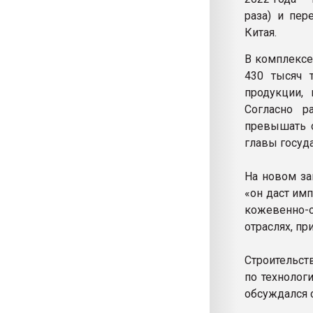
раза) и пер
Китая.
В комплексе
430 тысяч 
продукции,
Согласно р
превышать с
главы госуда
На новом за
«он даст им
кожевенно-о
отраслях, пр
Строительст
по технолог
обсуждался с