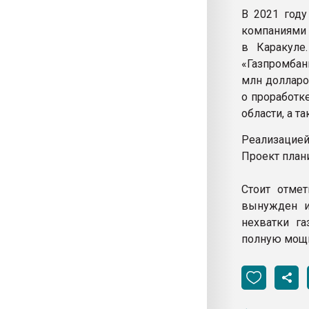
В 2021 году
компаниями 
в Каракуле.
«Газпромбан
млн долларо
о проработк
области, а т
Реализацией
Проект план
Стоит отмет
вынужден им
нехватки га
полную мощн