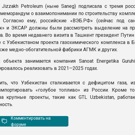
 Jizzakh Petroleum (ныне Saneg) подписала с тремя рос
меморандум о взаимопонимании по строительству компл
 Согласно ему, российские «ВЭБ.РФ» (сейчас под сан
к» и ЭКСАР должны были рассмотреть выделение на пр
в. Во время недавнего визита в Ташкент президент Путин
е с Узбекистаном проекта газохимического комплекса в Б
акже медно-обогатительной фабрики АГМК и других.
 объекта занимается компания Sanoat Energetika Guruhi 
ировалось реализовать в 2021—2025 годах.
ить, что Узбекистан сталкивается с дефицитом газа, из
портировать «голубое топливо» из России. Кроме тог
за крупные проекты, такие как GTL Uzbekistan, работа
ость.
Комментировать на
форуме