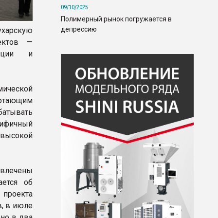
09/10/2025
Полимерный рынок погружается в
депрессию
ухарскую
ектов —
анции и
мической
аботающим
батывать
цифичный
 высокой
ивлечены
ается об
 проекта
в, в июле
рно в два