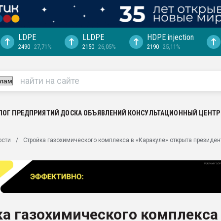
LDPE
LLDPE
HDPE injection
2490
27,71%
2150
26,05%
2190
25,11%
еса -
ината полного
"Ижевскому
ватить рынок
ЛОГ ПРЕДПРИЯТИЙ
ДОСКА ОБЪЯВЛЕНИЙ
КОНСУЛЬТАЦИОННЫЙ ЦЕНТР
ериала
машины:
ости
Стройка газохимического комплекса в «Каракуле» открыта президе
, с.-в.
ция выходит на
отке
ь" довольна
ка газохимического комплекса
ьном рынке