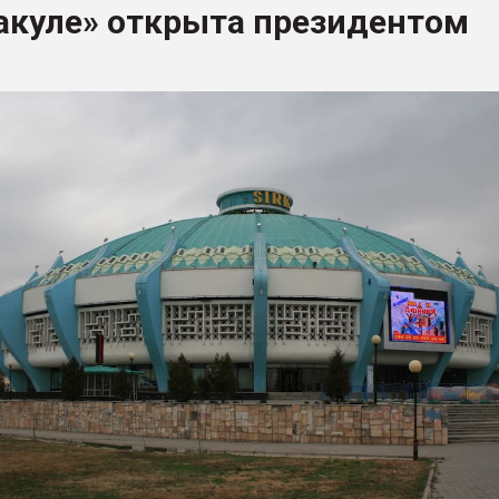
акуле» открыта президентом
ва ПЭТ
ФОРУМ