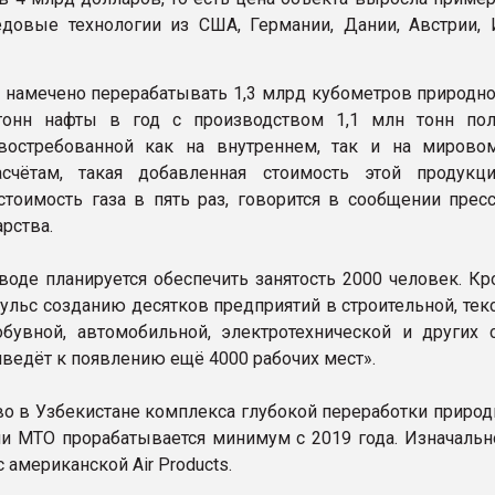
едовые технологии из США, Германии, Дании, Австрии, 
 намечено перерабатывать 1,3 млрд кубометров природног
тонн нафты в год с производством 1,1 млн тонн по
 востребованной как на внутреннем, так и на мирово
асчётам, такая добавленная стоимость этой продукц
тоимость газа в пять раз, говорится в сообщении прес
рства.
воде планируется обеспечить занятость 2000 человек. Кр
пульс созданию десятков предприятий в строительной, тек
бувной, автомобильной, электротехнической и других
иведёт к появлению ещё 4000 рабочих мест».
во в Узбекистане комплекса глубокой переработки природ
ии MTO прорабатывается минимум с 2019 года. Изначальн
 американской Air Products.