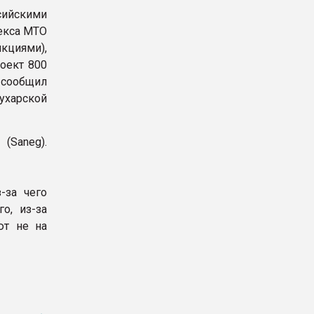
сийскими
екса MTO
кциями),
оект 800
 сообщил
ухарской
(Saneg).
-за чего
о, из-за
ют не на