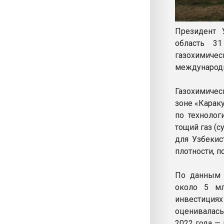
Президент 
область 3
газохимич
международн
Газохимичес
зоне «Карак
по технолог
тощий газ (
для Узбекис
плотности, п
По данным 
около 5 мл
инвестициях
оценивалась 
2022 года —