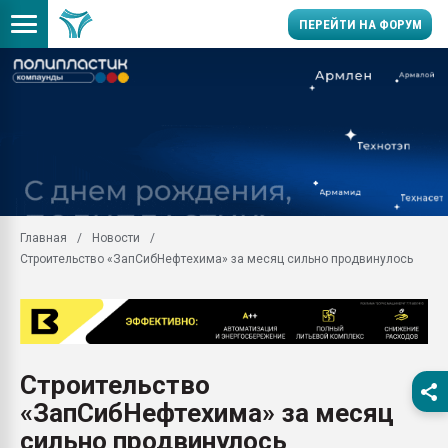
ПЕРЕЙТИ НА ФОРУМ
Продажа готового бизн
производство SPC лам
цикла
29.07.2026 ФРП помог 
заводу пластмасс" зах
ППЭ
Главная
Новости
Помощь в подборе мат
Строительство «ЗапСибНефтехима» за месяц сильно продвинулось
Вакуум-формовочные 
ближайшее подмосковье
Подмосковье, Москва
28.07.2026 Автоматиза
первый план в перераб
Строительство
пластмасс
«ЗапСибНефтехима» за месяц
28.07.2026 "Техноникол
ситуацией на строител
сильно продвинулось