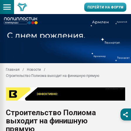
ПЕРЕЙТИ НА ФОРУМ
Продажа готового бизн
производство SPC лам
цикла
29.07.2026 ФРП помог 
заводу пластмасс" зах
ППЭ
Главная
Новости
Помощь в подборе мат
Строительство Полиома выходит на финишную прямую
Вакуум-формовочные 
ближайшее подмосковье
Подмосковье, Москва
28.07.2026 Автоматиза
первый план в перераб
Строительство Полиома
пластмасс
выходит на финишную
28.07.2026 "Техноникол
ситуацией на строител
прямую