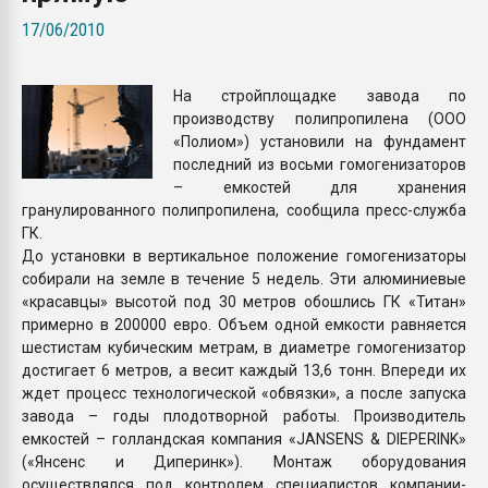
Всё, что касается выду
17/06/2010
бутылок
На стройплощадке завода по
ПЕРЕЙТИ НА 
производству полипропилена (ООО
«Полиом») установили на фундамент
последний из восьми гомогенизаторов
– емкостей для хранения
гранулированного полипропилена, сообщила пресс-служба
ГК.
До установки в вертикальное положение гомогенизаторы
собирали на земле в течение 5 недель. Эти алюминиевые
«красавцы» высотой под 30 метров обошлись ГК «Титан»
примерно в 200000 евро. Объем одной емкости равняется
шестистам кубическим метрам, в диаметре гомогенизатор
достигает 6 метров, а весит каждый 13,6 тонн. Впереди их
ждет процесс технологической «обвязки», а после запуска
завода – годы плодотворной работы. Производитель
емкостей – голландская компания «JANSENS & DIEPERINK»
(«Янсенс и Диперинк»). Монтаж оборудования
осуществлялся под контролем специалистов компании-