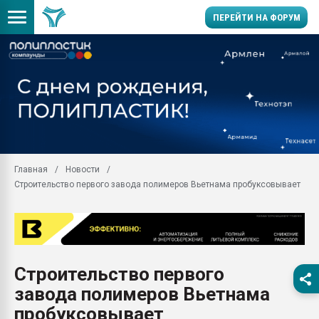
ПЕРЕЙТИ НА ФОРУМ
Продажа готового бизн
производство SPC лам
цикла
29.07.2026 ФРП помог 
заводу пластмасс" зах
ППЭ
Главная
Новости
Помощь в подборе мат
Строительство первого завода полимеров Вьетнама пробуксовывает
Вакуум-формовочные 
ближайшее подмосковье
Подмосковье, Москва
28.07.2026 Автоматиза
первый план в перераб
Строительство первого
пластмасс
завода полимеров Вьетнама
28.07.2026 "Техноникол
ситуацией на строител
пробуксовывает