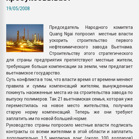
Всё, что касается выду
19/05/2008
бутылок
Председатель Народного комитета
ПЕРЕЙТИ НА 
Quang Ngai попросил местные власти
ускорить строительство первого
нефтехимического завода Вьетнама.
Строительству этого стратегического
для страны предприятия препятствуют местные жители,
требующие больше компенсации за земли, чем предлагает
вьетнамское государство.
Суть конфликта в том, что власти время от времени меняют
правила и суммы компенсаций жителям, вынужденным
покинуть насиженные места из-за строительства завода по
выпуску полимеров. Так 21 вьетнамская семья, которая уже
переместилась на новое место жительства, получила
старую норму компенсаций. Теперь же они требуют
заплатить им по новой большей норме.
Руководство страны попросило местные власти подписать
контракты со всеми жителями в этой области и заплатить
дополнительно 1,5 миллиона донг (около 100 долларов)