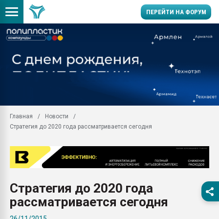
ПЕРЕЙТИ НА ФОРУМ
Продажа готового бизн
производство SPC лам
цикла
29.07.2026 ФРП помог 
заводу пластмасс" зах
ППЭ
Главная
Новости
Помощь в подборе мат
Стратегия до 2020 года рассматривается сегодня
Вакуум-формовочные 
ближайшее подмосковье
Подмосковье, Москва
28.07.2026 Автоматиза
первый план в перераб
Стратегия до 2020 года
пластмасс
рассматривается сегодня
28.07.2026 "Техноникол
ситуацией на строител
26/11/2015