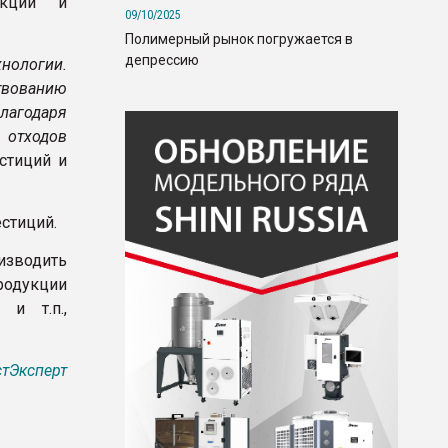
укции и
09/10/2025
Полимерный рынок погружается в
депрессию
хнологии.
твованию
лагодаря
 отходов
стиций и
стиций.
изводить
родукции
и т.п.,
тЭксперт