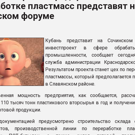
ботке пластмасс представят н
ва ПЭТ
ском форуме
ФОРУМ
Кубань представит на Сочинском
инвестпроект в сфере обрабат
промышленности, сообщает сегодн
служба администрации Краснодарско
Результатом проекта станет цех по пе
пластмассы, который предполагается 
в Славянском районе.
венная мощность предприятия, как сообщается, рассч
 110 тысяч тонн пластикового вторсырья в год и получени
отовой продукции.
документацией предусмотрено строительство склада
атов, производственной линии по переработке пла