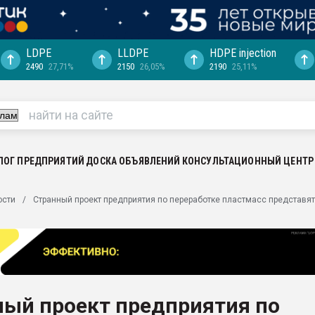
LDPE
LLDPE
HDPE injection
2490
27,71%
2150
26,05%
2190
25,11%
еса -
ината полного
"Ижевскому
ватить рынок
ЛОГ ПРЕДПРИЯТИЙ
ДОСКА ОБЪЯВЛЕНИЙ
КОНСУЛЬТАЦИОННЫЙ ЦЕНТР
ериала
машины:
ости
Странный проект предприятия по переработке пластмасс представя
, с.-в.
ция выходит на
отке
ь" довольна
ный проект предприятия по
ьном рынке