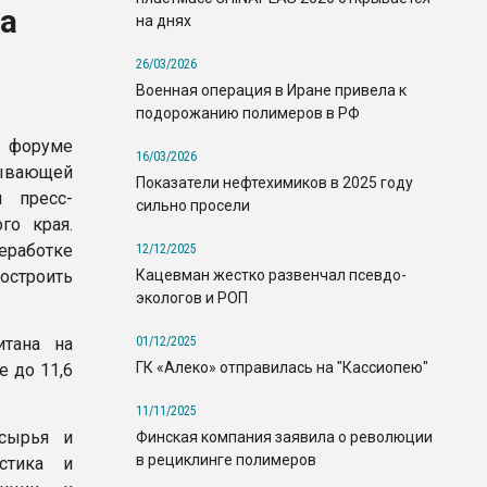
а
на днях
26/03/2026
Военная операция в Иране привела к
подорожанию полимеров в РФ
 форуме
16/03/2026
ывающей
Показатели нефтехимиков в 2025 году
я пресс-
сильно просели
го края.
реработке
12/12/2025
Кацевман жестко развенчал псевдо-
построить
экологов и РОП
01/12/2025
итана на
ГК «Алеко» отправилась на "Кассиопею"
е до 11,6
11/11/2025
 сырья и
Финская компания заявила о революции
в рециклинге полимеров
стика и