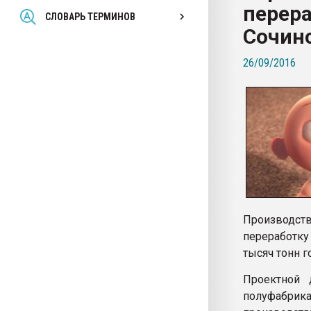
перера
Всё, что касается выду
СЛОВАРЬ ТЕРМИНОВ
бутылок
Сочин
26/09/2016
ПЕРЕЙТИ НА 
Производст
переработку
тысяч тонн г
Проектной 
полуфабрик