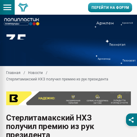
ПЕРЕЙТИ НА ФОРУМ
Продажа готового бизн
производство SPC лам
цикла
29.07.2026 ФРП помог 
заводу пластмасс" зах
ППЭ
Главная
Новости
Помощь в подборе мат
Стерлитамакский НХЗ получил премию из рук президента
Вакуум-формовочные 
ближайшее подмосковье
Подмосковье, Москва
28.07.2026 Автоматиза
первый план в перераб
Стерлитамакский НХЗ
пластмасс
получил премию из рук
28.07.2026 "Техноникол
ситуацией на строител
президента