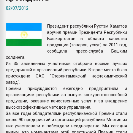
Всё, что касается выду
02/07/2012
бутылок
Президент республики Рустэм Хамитов
ПЕРЕЙТИ НА 
вручил премии Президента Республики
Башкортостан в области качества
продукции (товаров, услуг) за 2011 год,
сообщила пресс-служба Башхим
холдинга.
Из 35 заявленных участников отобрано восемь лучших
предприятий и организаций республики. Второе место было
присуждено ОАО "Стерлитамакский нефтехимический
завод".
Премии присуждаются ежегодно предприятиям и
организациям республики за выпуск конкурентоспособной
продукции, оказание качественных услуг и за внедрение
высокоэффективных методов управления.
За все годы обладателями республиканской Премии стали
около 90 предприятий и организаций республики. Многие из
них участвовали и побеждали неоднократно. Мы сегодня
видим, что номинантами этой престижной Премии стали