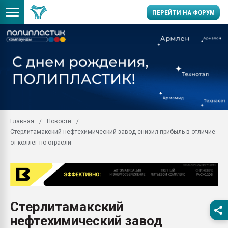
ПЕРЕЙТИ НА ФОРУМ
28.07.2026 Автоматиза
первый план в перераб
пластмасс
28.07.2026 "Техноникол
ситуацией на строител
Всё, что касается выду
Главная
Новости
бутылок
Стерлитамакский нефтехимический завод снизил прибыль в отличие
Материал поверхности 
от коллег по отрасли
вакуумного формовани
Продам отходы Компо
поликарбоната и АБС-п
Armaloy PC/ABS-1IM че
26.07.2022 "Сибирский т
Стерлитамакский
намного дороже
нефтехимический завод
Профильная литератур