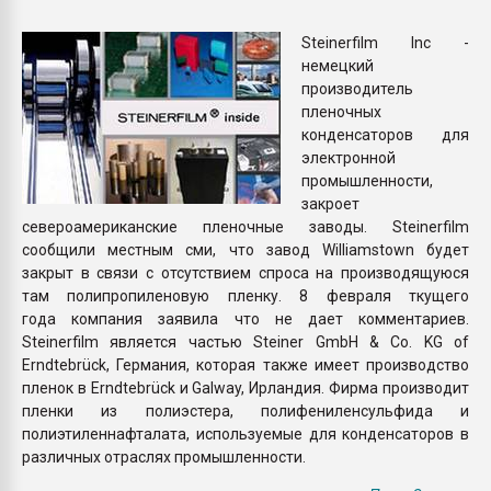
Всё, что касается выду
бутылок
Steinerfilm Inc -
немецкий
производитель
ПЕРЕЙТИ НА 
пленочных
конденсаторов для
электронной
промышленности,
закроет
североамериканские пленочные заводы. Steinerfilm
сообщили местным сми, что завод Williamstown будет
закрыт в связи с отсутствием спроса на производящуюся
там полипропиленовую пленку. 8 февраля ткущего
года компания заявила что не дает комментариев.
Steinerfilm является частью Steiner GmbH & Co. KG of
Erndtebrück, Германия, которая также имеет производство
пленок в Erndtebrück и Galway, Ирландия. Фирма производит
пленки из полиэстера, полифениленсульфида и
полиэтиленнафталата, используемые для конденсаторов в
различных отраслях промышленности.