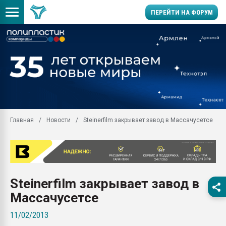
ПЕРЕЙТИ НА ФОРУМ
Продажа готового бизн
производство SPC лам
цикла
29.07.2026 ФРП помог 
заводу пластмасс" зах
ППЭ
Главная
Новости
Steinerfilm закрывает завод в Массачусетсе
Помощь в подборе мат
Вакуум-формовочные 
ближайшее подмосковье
Подмосковье, Москва
28.07.2026 Автоматиза
Steinerfilm закрывает завод в
первый план в перераб
пластмасс
Массачусетсе
28.07.2026 "Техноникол
11/02/2013
ситуацией на строител