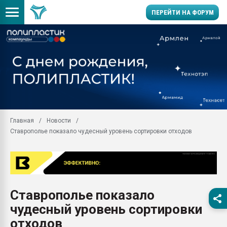
ПЕРЕЙТИ НА ФОРУМ
Продажа готового бизн
производство SPC лам
цикла
29.07.2026 ФРП помог 
заводу пластмасс" зах
ППЭ
Главная
Новости
Помощь в подборе мат
Ставрополье показало чудесный уровень сортировки отходов
Вакуум-формовочные 
ближайшее подмосковье
Подмосковье, Москва
28.07.2026 Автоматиза
первый план в перераб
Ставрополье показало
пластмасс
чудесный уровень сортировки
28.07.2026 "Техноникол
ситуацией на строител
отходов