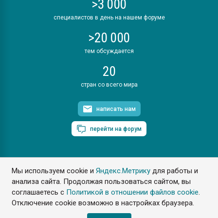
>3 000
специалистов в день на нашем форуме
>20 000
тем обсуждается
20
стран со всего мира
написать нам
перейти на форум
Мы используем cookie и
Яндекс.Метрику
для работы и
ПластЭксперт © 2006. Все права защищены
анализа сайта. Продолжая пользоваться сайтом, вы
Разрешается копирование материалов сайта с обязательной
ссылкой на www.e-plastic.ru
соглашаетесь с
Политикой в отношении файлов cookie
.
Отключение cookie возможно в настройках браузера.
Разработка сайта