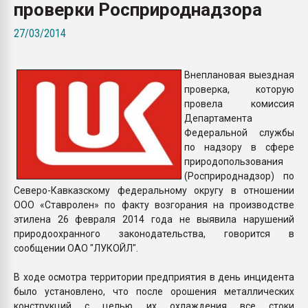
проверки Росприроднадзора
Всё, что касается выду
бутылок
27/03/2014
ПЕРЕЙТИ НА 
Внеплановая выездная
проверка, которую
провела комиссия
Департамента
Федеральной службы
по надзору в сфере
природопользования
(Росприроднадзор) по
Северо-Кавказскому федеральному округу в отношении
ООО «Ставролен» по факту возгорания на производстве
этилена 26 февраля 2014 года не выявила нарушений
природоохранного законодательства, говорится в
сообщении ОАО "ЛУКОЙЛ".
В ходе осмотра территории предприятия в день инцидента
было установлено, что после орошения металлических
конструкций с целью их охлаждения все стоки