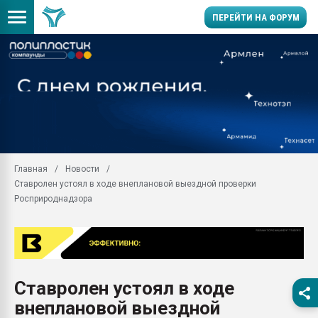
ПЕРЕЙТИ НА ФОРУМ
Продажа готового бизн
производство SPC лам
цикла
29.07.2026 ФРП помог 
заводу пластмасс" зах
ППЭ
Главная
Новости
Помощь в подборе мат
Ставролен устоял в ходе внеплановой выездной проверки
Вакуум-формовочные 
Росприроднадзора
ближайшее подмосковье
Подмосковье, Москва
28.07.2026 Автоматиза
первый план в перераб
пластмасс
Ставролен устоял в ходе
28.07.2026 "Техноникол
внеплановой выездной
ситуацией на строител