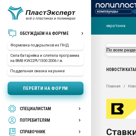
евро/тонна
Продажа готового бизн
ОБСУЖДАЕМ НА ФОРУМЕ
производство SPC лам
цикла
Формовка подкрылков из ПНД
29.07.2026 ФРП помог 
Села батарейка и слетела программа
заводу пластмасс" зах
на BMB KW22PI/1300 2006 г.в.
ППЭ
НОВОСТИ
КАТА
Поддельная смазка на рынке
Помощь в подборе мат
Вакуум-формовочные 
Главная
Нов
ПЕРЕЙТИ НА ФОРУМ
ближайшее подмосковье
Подмосковье, Москва
28.07.2026 Автоматиза
СПЕЦИАЛИСТАМ
первый план в перераб
пластмасс
ПОТРЕБИТЕЛЯМ
28.07.2026 "Техноникол
Ставки
ситуацией на строител
СПРАВОЧНИК