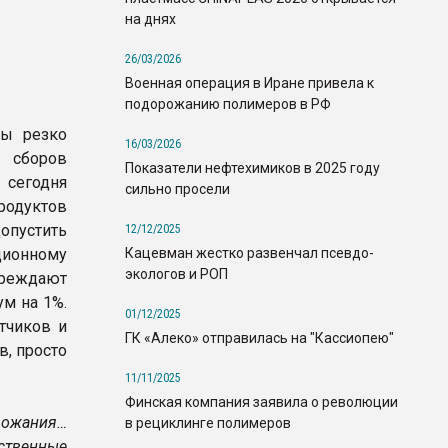
на днях
26/03/2026
Военная операция в Иране привела к
подорожанию полимеров в РФ
ды резко
16/03/2026
 сборов
Показатели нефтехимиков в 2025 году
сегодня
сильно просели
одуктов
опустить
12/12/2025
Кацевман жестко развенчал псевдо-
ционному
экологов и РОП
еждают
м на 1%.
01/12/2025
тчиков и
ГК «Алеко» отправилась на "Кассиопею"
в, просто
11/11/2025
Финская компания заявила о революции
рожания…
в рециклинге полимеров
бственные