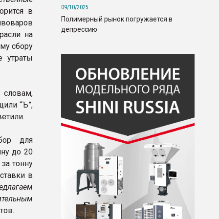
09/10/2025
орится в
Полимерный рынок погружается в
ивоваров
депрессию
расли на
му сбору
е утраты
 словам,
щили “Ъ”,
ветили.
бор для
нну до 20
 за тонну
 ставки в
едлагаем
ительным
тов.