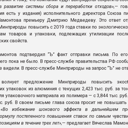
в развитие системы сбора и переработки отходов»,
— гов
ия есть у издания) исполнительного директора Союза п
Мамонтова премьеру Дмитрию Медведеву. Это ответ от
Минприроды повысить с 2019 года ставки по экологическо
пам товаров и упаковки, подлежащих утилизации посл
ких свойств.
монтов подтвердил “Ъ” факт отправки письма. По его
него пока не было. В пресс-службе правительства РФ сооб
е видели. В пресс-службе Минприроды на запрос “Ъ” не от
 волнует предложение Минприроды повысить экос
их упаковок из алюминия с текущих 2,423 тыс. руб. за то
 для упаковочного материала из полимера — с 3,844 тыс. руб.
ыс. руб. В своем письме глава союза просит не повышать
.
«Во избежание шокового эффекта в дальнейшем пр
ормулу постепенного повышения ставок по самым чувств
позициям в течение трех лет»,
— предлагает Вячеслав Мамон