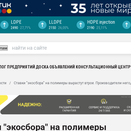
LDPE
LLDPE
HDPE injection
2490
27,71%
2150
26,05%
2190
25,11%
еса -
ината полного
"Ижевскому
ватить рынок
ЛОГ ПРЕДПРИЯТИЙ
ДОСКА ОБЪЯВЛЕНИЙ
КОНСУЛЬТАЦИОННЫЙ ЦЕНТР
ериала
машины:
ости
Ставки "экосбора" на полимеры вырастут втрое. Производители него
, с.-в.
ция выходит на
отке
ь" довольна
 "экосбора" на полимеры
ьном рынке