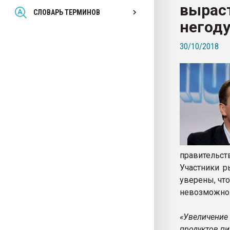
выраст
Всё, что касается выду
СЛОВАРЬ ТЕРМИНОВ
бутылок
негод
30/10/2018
ПЕРЕЙТИ НА 
правительст
Участники р
уверены, чт
невозможно
«Увеличени
продуктов пи