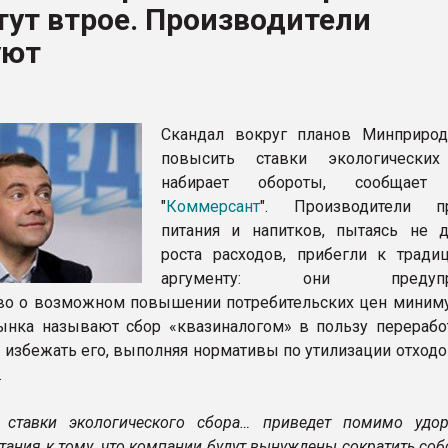
ут втрое. Производители
ва ПЭТ
уют
ФОРУМ
Скандал вокруг планов Минприро
повысить ставки экологических
набирает обороты, сообщает 
"
Коммерсант
". Производители пр
питания и напитков, пытаясь не д
роста расходов, прибегли к тради
аргументу: они предупр
во о возможном повышении потребительских цен миниму
ынка называют сбор «квазиналогом» в пользу перерабо
о избежать его, выполняя нормативы по утилизации отходо
.
е ставки экологического сбора… приведет помимо удо
тания к тому, что компании будут вынуждены сократить со