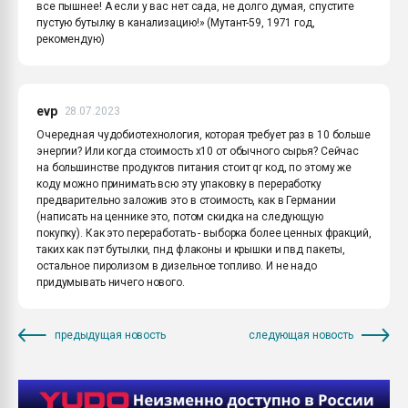
все пышнее! А если у вас нет сада, не долго думая, спустите
пустую бутылку в канализацию!» (Мутант-59, 1971 год,
рекомендую)
evp
28.07.2023
Очередная чудобиотехнология, которая требует раз в 10 больше
энергии? Или когда стоимость х10 от обычного сырья? Сейчас
на большинстве продуктов питания стоит qr код, по этому же
коду можно принимать всю эту упаковку в переработку
предварительно заложив это в стоимость, как в Германии
(написать на ценнике это, потом скидка на следующую
покупку). Как это переработать - выборка более ценных фракций,
таких как пэт бутылки, пнд флаконы и крышки и пвд пакеты,
остальное пиролизом в дизельное топливо. И не надо
придумывать ничего нового.
предыдущая новость
следующая новость