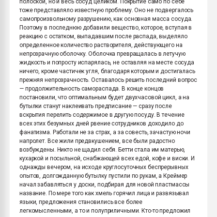
полоской, но и весь сосуд целиком. Покрытие само по себе
тоже представляло известную проблему. Оно не подвергалось
самопроизвольному разрушению, как основная масса сосуда.
Поэтому в последнюю добавили вещество, которое, вступая в
реакцию с остатком, выпадавшим после распада, выделяло
определенное количество растворителя, действующего на
непрозрачную оболочку. Оболочка превращалась в летучую
жидкость и попросту испарялась, не оставляя на месте сосуда
ничего, кроме частичек угля, благодаря которым и достигалась
прежняя непрозрачность. Оставалось решить последний вопрос
— продолжительность самораспада. В конце концов
постановили, что оптимальным будет двухчасовой цикл, а на
бутылки станут наклеивать предписание — сразу после
вскрытия перелить содержимое в другую посуду. В течение
всех этих безумных дней рвение сотрудников доходило до
фанатизма. Работали не за страх, а за совесть, зачастую ночи
напролет. Все жили предвкушением, все были радостно
возбуждены. Никто не щадил себя. Бетти стала им матерью,
кухаркой и посыльной, снабжающей всех едой, кофе и виски. И
однажды вечером, на исходе круглосуточных беспрерывных
опытов, долгожданную бутылку пустили по рукам, а Креймер
начал забавляться у доски, подбирая для новой пластмассы
название. По мере того как хмель горячил лица и развязывал
языки, предложения становились все более
легкомысленными, а то и полуприличными. Кто-то предложил