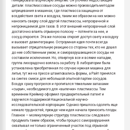
генерировать творческую энергию. Он уточнил недостающие
детали: пластмассовые сосуды можно производить методом
шприцевания в машинах, где пластмасса защищена от
воздействия света и воздуха, таким же образом на них можно
наносить сверху слой другой пластмассы, непрозрачной и
непроницаемой для газов. В этот внешний непрозрачный слой
достаточно впаять отрывную полоску — потянете за нее, и
сосуд откроется. Эта же полоска откроет доступ свету и воздуху
и вызовет дезинтеграцию. Остроумная идея почти всегда
вызывает отрицательную реакцию со стороны тех, кто не дошел
до нее собственным умом, и саморазрушающиеся сосуды не
составили исключения. Но, отвергнув все и всякие нападки,
группа лихорадочно взялась за работу. В лаборатории была
установлена приобретенная по случаю нужная машина для
литья, тут же на прессе штамповались формы, а Райт принялся
за синтез смеси для небольшой опытной партии сосудов.
Воздух сразу прогрелся и пропитался тяжелыми запахами
«сырья», необходимого для «выпечки» пластмассы. Тем
временем Креймер оформил предварительный патент и
заручился поддержкой Национальной научно-
исследовательской корпорации. Однако пришлось одолеть еще
немало трудностей, прежде чем идея начала приносить плоды.
Главное — молекулярную структуру пластмассы следовало
продумать таким образом, чтобы процесс саморазрушения
охватывал не только ограниченный участок под отрывной