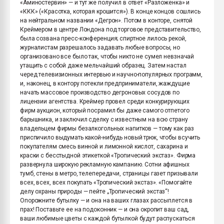
«Аминостервин» — и тут же получил в ответ «Разложенка» и
«ККК» («Красотка, которая крошится»). В конце концов сошлись
на нейтральном названии «Дегрон». Потом в конторе, снятой
Креймером в центре Лондона под торговое представительство,
была созвана пресс-конференция; спиртное лилось рекой,
журналистам разрешалось задавать любые вопросы, но
организовано все было так, чтобы никто не сумел невзначай
утащить с собой даже мельчайший образец. Затем настал
черед телевизионных интервью и научно-популярных программ,
и, наконец, в контору потекли предприниматели, жаждущие
начать массовое производство дегроновых сосудов по
лицензии агентства. Креймер провел среди конкурирующих
фирм аукцион, который посрамил бы даже самого отпетого
барышника, и заключил сделку с известным на всю страну
владельцем фирмы безалкогольных напитков — тому как раз
приспичило выдумать какой-нибудь новый трюк, чтобы всучить
покупателям смесь винной и лимонной кислот, сахарина и
краски с бесстыдной этикеткой «Тропический экстаз». Фирма
развернула широкую рекламную кампанию. Сотни афишных
тумб, стены в метро, телепередачи, страницы газет призывали
всех, всех, всех покупать «Тропический экстаз». «Помогайте
делу охраны природы — пейте „Тропический экстаз“!
Опорожните бутылку — и она на ваших глазах рассыплется в
прах! Поставьте ее на подоконник — и она окропит ваш сад,
ваши любимые цветы с каждой бутылкой будут распускаться