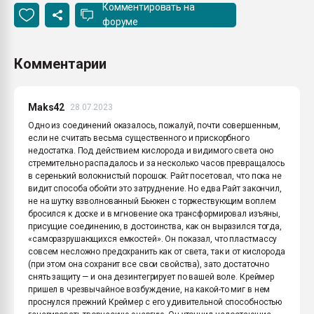
Комментировать на
форуме
Комментарии
Maks42
28.07.2023
Одно из соединений оказалось, пожалуй, почти совершенным,
если не считать весьма существенного и прискорбного
недостатка. Под действием кислорода и видимого света оно
стремительно распадалось и за несколько часов превращалось
в серенький волокнистый порошок. Райт посетовал, что пока не
видит способа обойти это затруднение. Но едва Райт закончил,
не на шутку взволнованный Бьюкен с торжествующим воплем
бросился к доске и в мгновение ока трансформировал изъяны,
присущие соединению, в достоинства, как он выразился тогда,
«саморазрушающихся емкостей». Он показал, что пластмассу
совсем несложно предохранить как от света, так и от кислорода
(при этом она сохранит все свои свойства), зато достаточно
снять защиту — и она дезинтегрирует по вашей воле. Креймер
пришел в чрезвычайное возбуждение, на какой-то миг в нем
проснулся прежний Креймер с его удивительной способностью