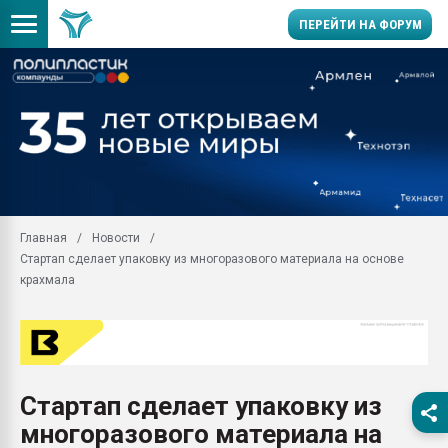
ПЕРЕЙТИ НА ФОРУМ
Продажа готового бизн
производство SPC лам
цикла
29.07.2026 ФРП помог 
заводу пластмасс" зах
ППЭ
Главная
Новости
Помощь в подборе мат
Стартап сделает упаковку из многоразового материала на основе
Вакуум-формовочные 
крахмала
ближайшее подмосковье
Подмосковье, Москва
28.07.2026 Автоматиза
первый план в перераб
пластмасс
Стартап сделает упаковку из
28.07.2026 "Техноникол
многоразового материала на
ситуацией на строител