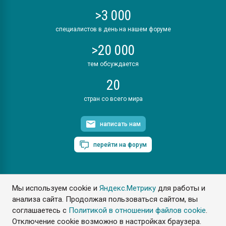
>3 000
специалистов в день на нашем форуме
>20 000
тем обсуждается
20
стран со всего мира
написать нам
перейти на форум
Мы используем cookie и
Яндекс.Метрику
для работы и
ПластЭксперт © 2006. Все права защищены
анализа сайта. Продолжая пользоваться сайтом, вы
Разрешается копирование материалов сайта с обязательной
ссылкой на www.e-plastic.ru
соглашаетесь с
Политикой в отношении файлов cookie
.
Отключение cookie возможно в настройках браузера.
Разработка сайта