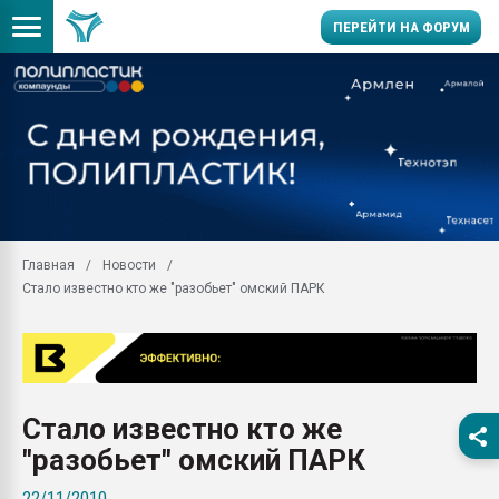
ПЕРЕЙТИ НА ФОРУМ
Продажа готового бизн
производство SPC лам
цикла
29.07.2026 ФРП помог 
заводу пластмасс" зах
ППЭ
Главная
Новости
Помощь в подборе мат
Стало известно кто же "разобьет" омский ПАРК
Вакуум-формовочные 
ближайшее подмосковье
Подмосковье, Москва
28.07.2026 Автоматиза
первый план в перераб
Стало известно кто же
пластмасс
"разобьет" омский ПАРК
28.07.2026 "Техноникол
ситуацией на строител
22/11/2010