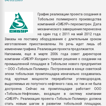
Всё, что касается выду
бутылок
График реализации проекта создания в
Тобольске полимерного производства
ПЕРЕЙТИ НА 
компанией «СИБУР» пересмотрен. Дата
механического завершения перенесена
на один год с 2011 на май 2012 года.
Заказы на поставку оборудования с длительным сроком
изготовления приостановлены. Но речь идет лишь об
изменении графика. Реализация проекта продолжается.
Напомним, еще в марте 2006 года совет директоров
компании «СИБУР-Холдинг» принял решение о создании на
промышленной площадке в Тобольске нового предприятия
– ООО «Тобольск-Полимер». Построенная в конце советской
эпохи тобольская промплощадка изначально создавалась
под крупные мощности переработки углеводородов,
выделяемых из попутного нефтяного газа, но так и не была
достроена. Сейчас на промплощадке работает ООО
«Тобольск-Нефтехим», входящее в систему компании
«СИБУР». Реализация проекта «Тобольск-Полимер» должна
стать новым шагом в развитии тобольской площадки,