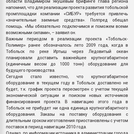
области Владимиром Якушевым брифинге глава региона
напомнил, что для реализации проекта развития тобольской
промплощадки компании «СИБУР» требуется привлечь
«значительные заемные средства». Полпред обещал
помощь. «Мы обязательно подключимся и поможем всеми
возможными силами», – заявил он.
Важным периодом в реализации проекта «Тобольск-
Полимер» ранее обозначалось лето 2009 года, когда в
Тобольск по реке Иртыш через Ледовитый океан
планировали доставить важнейшее крупногабаритное
(единичным весом до 1000 тонн) оборудование для
будущего производства.
Сегодня стало известно, что крупногабаритное
оборудование в текущем году в Тобольск доставлено не
будет, т.к. график проекта пересмотрен с учетом текущей
экономической ситуации и поиском новых источников
финансирования проекта. В навигацию этого года в
Тобольск не прибудет ни одна единица крупногабаритного
оборудования. Заказы на поставку оборудования с
длительным сроком изготовления приостановлены с учетом
поставок в период навигации 2010 года.
Однако, по информации источника в администрации города