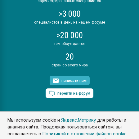
зарегистрированных специалистов
>3 000
специалистов в день на нашем форуме
>20 000
тем обсуждается
20
стран со всего мира
написать нам
перейти на форум
Мы используем cookie и
Яндекс.Метрику
для работы и
ПластЭксперт © 2006. Все права защищены
анализа сайта. Продолжая пользоваться сайтом, вы
Разрешается копирование материалов сайта с обязательной
ссылкой на www.e-plastic.ru
соглашаетесь с
Политикой в отношении файлов cookie
.