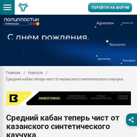
ПЕРЕЙТИ НА ФОРУМ
11.09.2020 Нанотрубки
универсальны, что рос
умельцы изготовили м
колонок полностью из 
Продажа готового бизн
производство SPC лам
цикла
Главная
Новости
Средний кабан теперь чист от казанского синтетического каучука
29.07.2026 ФРП помог 
заводу пластмасс" зах
ППЭ
Помощь в подборе мат
Вакуум-формовочные 
Средний кабан теперь чист от
ближайшее подмосковье
Подмосковье, Москва
казанского синтетического
28.07.2026 Автоматиза
каучука
первый план в перераб