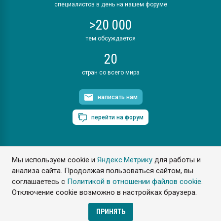
специалистов в день на нашем форуме
>20 000
тем обсуждается
20
стран со всего мира
написать нам
перейти на форум
Мы используем cookie и
Яндекс.Метрику
для работы и
ПластЭксперт © 2006. Все права защищены
анализа сайта. Продолжая пользоваться сайтом, вы
Разрешается копирование материалов сайта с обязательной
ссылкой на www.e-plastic.ru
соглашаетесь с
Политикой в отношении файлов cookie
.
Отключение cookie возможно в настройках браузера.
Разработка сайта
ПРИНЯТЬ