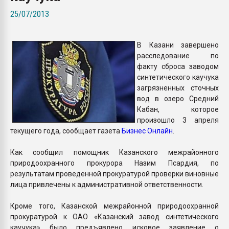
пластмасс
25/07/2013
28.07.2026 "Техноникол
ситуацией на строител
В Казани завершено
расследование по
ПЕРЕЙТИ НА 
факту сброса заводом
синтетического каучука
загрязненных сточных
вод в озеро Средний
Кабан, которое
произошло 3 апреля
текущего года, сообщает газета
Бизнес Онлайн
.
Как сообщил помощник Казанского межрайонного
природоохранного прокурора Назим Псардия, по
результатам проведенной прокуратурой проверки виновные
лица привлечены к административной ответственности.
Кроме того, Казанской межрайонной природоохранной
прокуратурой к ОАО «Казанский завод синтетического
каучука» было предъявлено исковое заявление о