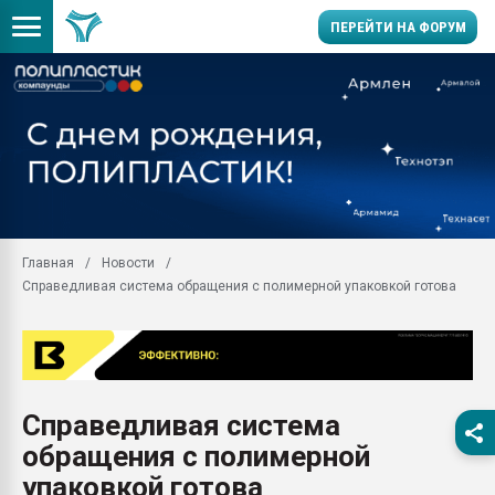
ПЕРЕЙТИ НА ФОРУМ
Продажа готового бизн
производство SPC лам
цикла
29.07.2026 ФРП помог 
заводу пластмасс" зах
ППЭ
Главная
Новости
Помощь в подборе мат
Справедливая система обращения с полимерной упаковкой готова
Вакуум-формовочные 
ближайшее подмосковье
Подмосковье, Москва
28.07.2026 Автоматиза
первый план в перераб
Справедливая система
пластмасс
обращения с полимерной
28.07.2026 "Техноникол
ситуацией на строител
упаковкой готова