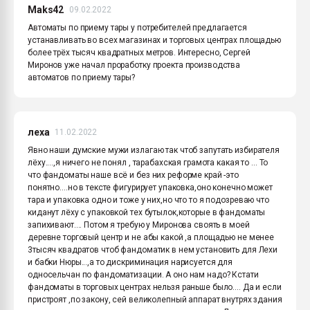
Maks42
09.02.2022
Автоматы по приему тары у потребителей предлагается
устанавливать во всех магазинах и торговых центрах площадью
более трёх тысяч квадратных метров. Интересно, Сергей
Миронов уже начал проработку проекта производства
автоматов по приему тары?
леха
11.02.2022
Явно наши думские мужи излагаю так чтоб запутать избирателя
лёху....,я ничего не понял , тарабахская грамота какая то ... То
что фандоматы наше всё и без них реформе край -это
понятно....но в тексте фигурирует упаковка,оно конечно может
тара и упаковка одно и тоже у них,но что то я подозреваю что
киданут лёху с упаковкой тех бутылок,которые в фандоматы
запихивают.... Потом я требую у Миронова своять в моей
деревне торговый центр и не абы какой ,а площадью не менее
3тысяч квадратов чтоб фандоматик в нем установить для Лехи
и бабки Нюры...,а то дискриминация нарисуется для
односельчан по фандоматизации. А оно нам надо? Кстати
фандоматы в торговых центрах нельзя раньше было.... Да и если
пристроят ,по закону, сей великолепный аппарат внутрях здания