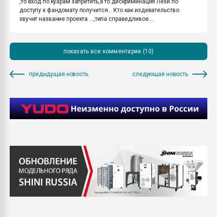
,то вход по куарам запретить,а то дискриминация Лехи по
доступу к фандомату получится... Кто как издевательство
звучит название проекта ...,типа справедливое....
показать все комментарии (10)
предыдущая новость
следующая новость