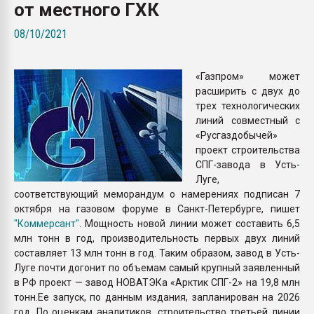
от местного ГХК
Всё, что касается выду
бутылок
08/10/2021
ПЕРЕЙТИ НА 
«Газпром» может
расширить с двух до
трех технологических
линий совместный с
«Русгаздобычей»
проект строительства
СПГ-завода в Усть-
Луге,
соответствующий меморандум о намерениях подписан 7
октября на газовом форуме в Санкт-Петербурге, пишет
"Коммерсант"
. Мощность новой линии может составить 6,5
млн тонн в год, производительность первых двух линий
составляет 13 млн тонн в год. Таким образом, завод в Усть-
Луге почти догонит по объемам самый крупный заявленный
в РФ проект — завод НОВАТЭКа «Арктик СПГ-2» на 19,8 млн
тонн.Ее запуск, по данным издания, запланирован на 2026
год. По оценкам аналитиков, строительство третьей линии