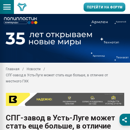
ПЕРЕЙТИ НА ФОРУМ
Продажа готового бизн
производство SPC лам
цикла
29.07.2026 ФРП помог 
заводу пластмасс" зах
ППЭ
Главная
Новости
Помощь в подборе мат
СПГ-завод в Усть-Луге может стать еще больше, в отличие от
Вакуум-формовочные 
местного ГХК
ближайшее подмосковье
Подмосковье, Москва
28.07.2026 Автоматиза
первый план в перераб
пластмасс
СПГ-завод в Усть-Луге может
28.07.2026 "Техноникол
стать еще больше, в отличие
ситуацией на строител