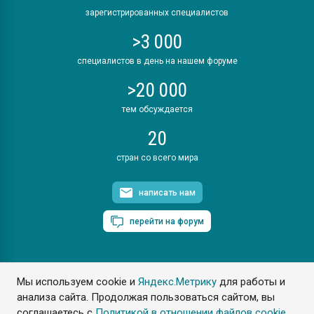
зарегистрированных специалистов
>3 000
специалистов в день на нашем форуме
>20 000
тем обсуждается
20
стран со всего мира
написать нам
перейти на форум
Мы используем cookie и
Яндекс.Метрику
для работы и
ПластЭксперт © 2006. Все права защищены
анализа сайта. Продолжая пользоваться сайтом, вы
Разрешается копирование материалов сайта с обязательной
ссылкой на www.e-plastic.ru
соглашаетесь с
Политикой в отношении файлов cookie
.