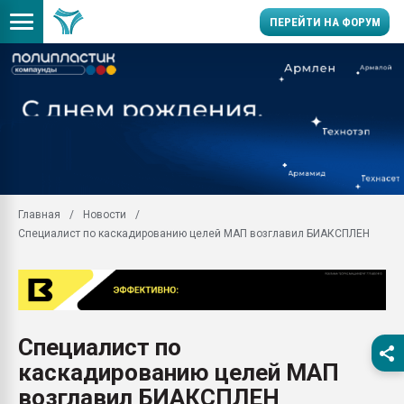
ПЕРЕЙТИ НА ФОРУМ
Продажа готового бизн
производство SPC лам
цикла
29.07.2026 ФРП помог 
заводу пластмасс" зах
ППЭ
Главная
Новости
Помощь в подборе мат
Специалист по каскадированию целей МАП возглавил БИАКСПЛЕН
Вакуум-формовочные 
ближайшее подмосковье
Подмосковье, Москва
28.07.2026 Автоматиза
первый план в перераб
Специалист по
пластмасс
каскадированию целей МАП
28.07.2026 "Техноникол
ситуацией на строител
возглавил БИАКСПЛЕН