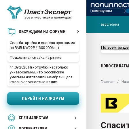
евро/тонна
29.07.2026 ФРП помог 
ОБСУЖДАЕМ НА ФОРУМЕ
заводу пластмасс" зах
ППЭ
Села батарейка и слетела программа
на BMB KW22PI/1300 2006 г.в.
Помощь в подборе мат
Поддельная смазка на рынке
Вакуум-формовочные 
ближайшее подмосковье
НОВОСТИ
КАТА
11.09.2020 Нанотрубки настолько
Подмосковье, Москва
универсальны, что российские
умельцы изготовили мембраны для
28.07.2026 Автоматиза
Главная
Нов
колонок полностью из них
первый план в перераб
пластмасс
ПЕРЕЙТИ НА ФОРУМ
28.07.2026 "Техноникол
ситуацией на строител
Всё, что касается выду
СПЕЦИАЛИСТАМ
бутылок
Спаси
ПОТРЕБИТЕЛЯМ
Материал поверхности 