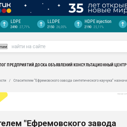
LDPE
LLDPE
HDPE injection
2490
27,71%
2150
26,05%
2190
25,11%
"Ижевскому
ватить рынок
ериала
машины:
, с.-в.
ЛОГ ПРЕДПРИЯТИЙ
ДОСКА ОБЪЯВЛЕНИЙ
КОНСУЛЬТАЦИОННЫЙ ЦЕНТР
ция выходит на
ости
Спасителем "Ефремовского завода синтетического каучука" назнач
отке
ь" довольна
ьном рынке
ва ПЭТ
телем "Ефремовского завода
пуансона для