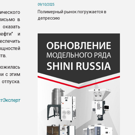
09/10/2025
Полимерный рынок погружается в
ического
депрессию
письмо в
 оказать
нефти" и
еспечить
ощностей
тв.
сложилась
зи с этим
тпуска.
тЭксперт