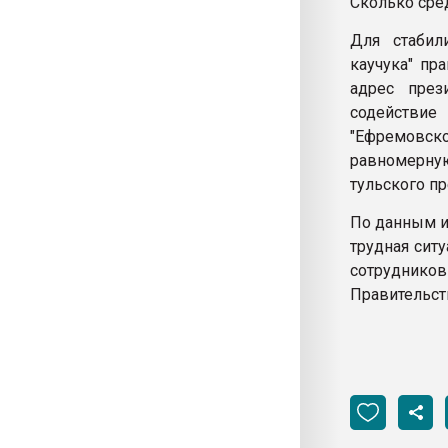
Сколько сре
Для стабил
каучука" пр
адрес през
содействие
"Ефремовск
равномерную
тульского п
По данным и
трудная сит
сотрудник
Правительст