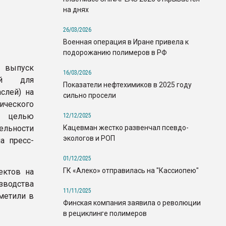
на днях
26/03/2026
Военная операция в Иране привела к
подорожанию полимеров в РФ
 выпуск
16/03/2026
мый для
Показатели нефтехимиков в 2025 году
слей) на
сильно просели
ического
с целью
12/12/2025
Кацевман жестко развенчал псевдо-
льности
экологов и РОП
а пресс-
01/12/2025
ГК «Алеко» отправилась на "Кассиопею"
ектов на
зводства
11/11/2025
тметили в
Финская компания заявила о революции
в рециклинге полимеров