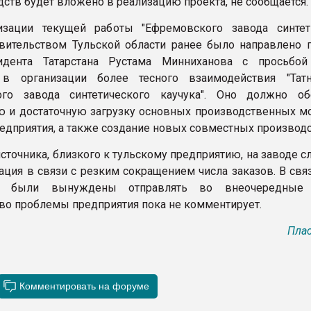
дств будет вложено в реализацию проекта, не сообщается.
изации текущей работы "Ефремовского завода синтет
авительством Тульской области ранее было направлено 
идента Татарстана Рустама Минниханова с просьбой
 в организации более тесного взаимодействия "Тат
ого завода синтетического каучука". Оно должно об
 и достаточную загрузку основных производственных м
редприятия, а также создание новых совместных производс
сточника, близкого к тульскому предприятию, на заводе 
уация в связи с резким сокращением числа заказов. В свя
ов были вынуждены отправлять во внеочередные о
во проблемы предприятия пока не комментирует.
Плас