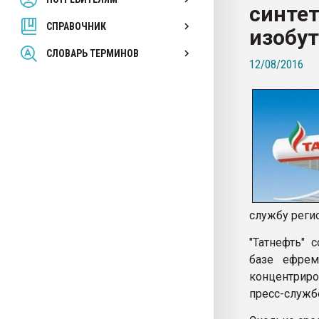
синтет
вакуумного формовани
СПРАВОЧНИК
изобу
ПЕРЕЙТИ НА 
СЛОВАРЬ ТЕРМИНОВ
12/08/2016
службу реги
"Татнефть" 
базе ефрем
концентриро
пресс-служб