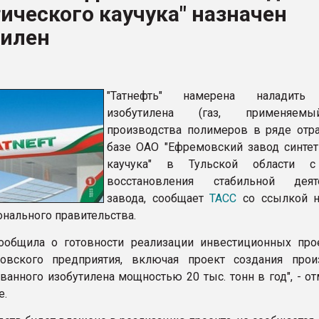
ического каучука" назначен
я
тилен
ФОРУМ
"Татнефть" намерена наладить
изобутилена (газ, применяе
производства полимеров в ряде отра
базе ОАО "Ефремовский завод синтет
каучука" в Тульской области 
восстановления стабильной деяте
завода, сообщает
ТАСС
со ссылкой н
онального правительства.
сообщила о готовности реализации инвестиционных про
овского предприятия, включая проект создания прои
ванного изобутилена мощностью 20 тыс. тонн в год", - о
е.