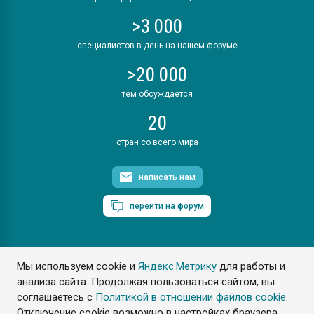
>3 000
специалистов в день на нашем форуме
>20 000
тем обсуждается
20
стран со всего мира
написать нам
перейти на форум
Мы используем cookie и
Яндекс.Метрику
для работы и
ПластЭксперт © 2006. Все права защищены
анализа сайта. Продолжая пользоваться сайтом, вы
Разрешается копирование материалов сайта с обязательной
ссылкой на www.e-plastic.ru
соглашаетесь с
Политикой в отношении файлов cookie
.
Отключение cookie возможно в настройках браузера.
Разработка сайта