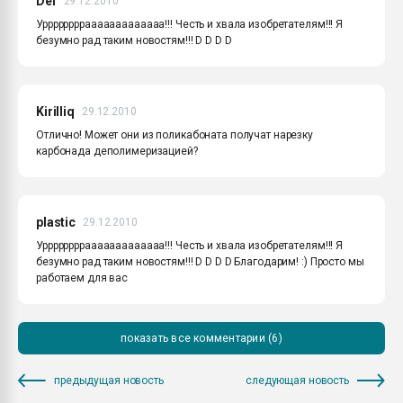
Def
29.12.2010
Уррррррррааааааааааааа!!! Честь и хвала изобретателям!!! Я
безумно рад таким новостям!!! D D D D
Kirilliq
29.12.2010
Отлично! Может они из поликабоната получат нарезку
карбонада деполимеризацией?
plastic
29.12.2010
Уррррррррааааааааааааа!!! Честь и хвала изобретателям!!! Я
безумно рад таким новостям!!! D D D D Благодарим! :) Просто мы
работаем для вас
показать все комментарии (6)
предыдущая новость
следующая новость