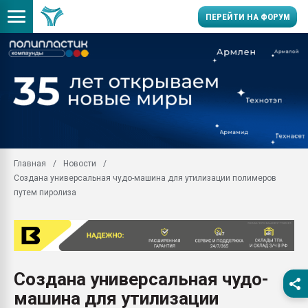
ПЕРЕЙТИ НА ФОРУМ
Продажа готового бизн
производство SPC лам
цикла
29.07.2026 ФРП помог 
заводу пластмасс" зах
ППЭ
Главная
Новости
Помощь в подборе мат
Создана универсальная чудо-машина для утилизации полимеров
Вакуум-формовочные 
путем пиролиза
ближайшее подмосковье
Подмосковье, Москва
28.07.2026 Автоматиза
первый план в перераб
пластмасс
Создана универсальная чудо-
28.07.2026 "Техноникол
машина для утилизации
ситуацией на строител