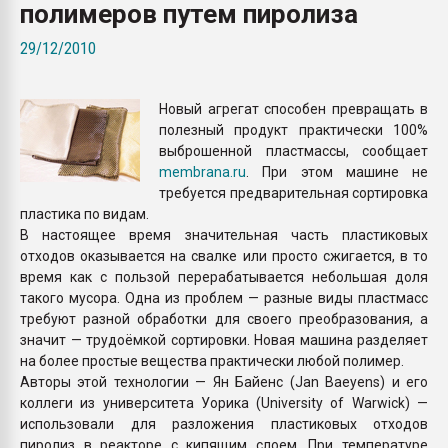
полимеров путем пиролиза
Всё, что касается выду
бутылок
29/12/2010
ПЕРЕЙТИ НА 
Новый агрегат способен превращать в
полезный продукт практически 100%
выброшенной пластмассы, сообщает
membrana.ru
. При этом машине не
требуется предварительная сортировка
пластика по видам.
В настоящее время значительная часть пластиковых
отходов оказывается на свалке или просто сжигается, в то
время как с пользой перерабатывается небольшая доля
такого мусора. Одна из проблем — разные виды пластмасс
требуют разной обработки для своего преобразования, а
значит — трудоёмкой сортировки. Новая машина разделяет
на более простые вещества практически любой полимер.
Авторы этой технологии — Ян Байенс (Jan Baeyens) и его
коллеги из университета Уорика (University of Warwick) —
использовали для разложения пластиковых отходов
пиролиз в реакторе с кипящим слоем. При температуре