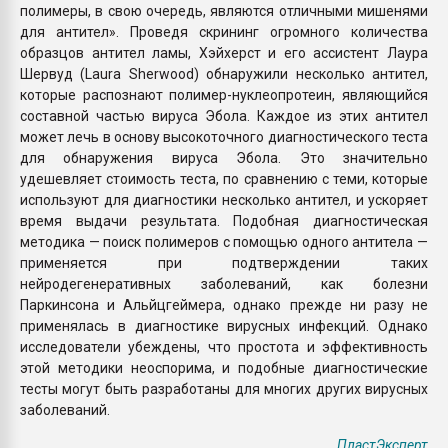
полимеры, в свою очередь, являются отличными мишенями
для антител». Проведя скрининг огромного количества
образцов антител ламы, Хэйхерст и его ассистент Лаура
Шервуд (Laura Sherwood) обнаружили несколько антител,
которые распознают полимер-нуклеопротеин, являющийся
составной частью вируса Эбола. Каждое из этих антител
может лечь в основу высокоточного диагностического теста
для обнаружения вируса Эбола. Это значительно
удешевляет стоимость теста, по сравнению с теми, которые
используют для диагностики несколько антител, и ускоряет
время выдачи результата. Подобная диагностическая
методика — поиск полимеров с помощью одного антитела —
применяется при подтверждении таких
нейродегенеративных заболеваний, как болезни
Паркинсона и Альйцгеймера, однако прежде ни разу не
применялась в диагностике вирусных инфекций. Однако
исследователи убеждены, что простота и эффективность
этой методики неоспорима, и подобные диагностические
тесты могут быть разработаны для многих других вирусных
заболеваний.
ПластЭксперт