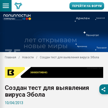
ПЕРЕЙТИ НА ФОРУМ
Продажа готового бизн
производство SPC лам
цикла
29.07.2026 ФРП помог 
заводу пластмасс" зах
ППЭ
Главная
Новости
Создан тест для выявления вируса Эбола
Помощь в подборе мат
Вакуум-формовочные 
ближайшее подмосковье
Подмосковье, Москва
28.07.2026 Автоматиза
Создан тест для выявления
первый план в перераб
пластмасс
вируса Эбола
28.07.2026 "Техноникол
10/04/2013
ситуацией на строител