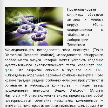
Всё, что касается выду
бутылок
Проанализировав
миллиард образцов
антител к живому
ПЕРЕЙТИ НА 
вирусу Эбола,
содержащиеся в
«библиотеке»
лаборатории
Техасского
биомедицинского исследовательского института (Texas
Biomedical Research Institute), исследователи обнаружили
слабое место вируса, которое может ускорить создание
чувствительного диагностического теста, сообщает
abc-
gid.ru
. Это открытие описано в журнале PLoS ONE.
«Определить отдельные белковые компоненты вируса — это
крайне трудная задача, особенно если они присутствуют в
организме в небольшом количестве, — пишет автор
исследования, вирусолог Эндрю Хэйхерст (Andrew
Hayhurst). — К счастью, многие вирусы представляют собой
повторяющееся сочетание нескольких компонентов —
антигенов, некоторые из которых являются полимерами. Эти