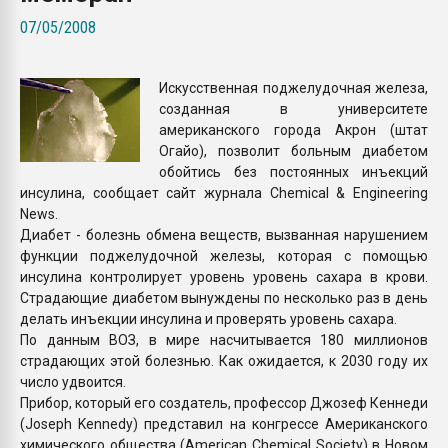
Всё, что касается выду
07/05/2008
бутылок
Искусственная поджелудочная железа,
ПЕРЕЙТИ НА 
созданная в университете
американского города Акрон (штат
Огайо), позволит больным диабетом
обойтись без постоянных инъекций
инсулина, сообщает сайт журнала Chemical & Engineering
News.
Диабет - болезнь обмена веществ, вызванная нарушением
функции поджелудочной железы, которая с помощью
инсулина контролирует уровень уровень сахара в крови.
Страдающие диабетом вынуждены по несколько раз в день
делать инъекции инсулина и проверять уровень сахара.
По данным ВОЗ, в мире насчитывается 180 миллионов
страдающих этой болезнью. Как ожидается, к 2030 году их
число удвоится.
Прибор, который его создатель, профессор Джозеф Кеннеди
(Joseph Kennedy) представил на конгрессе Американского
химического общества (American Chemical Society) в Новом