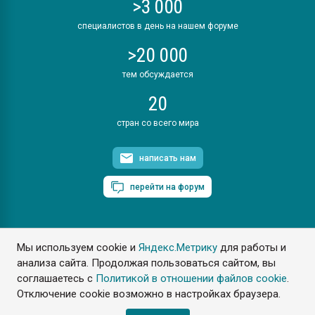
>3 000
специалистов в день на нашем форуме
>20 000
тем обсуждается
20
стран со всего мира
написать нам
перейти на форум
Мы используем cookie и
Яндекс.Метрику
для работы и
ПластЭксперт © 2006. Все права защищены
анализа сайта. Продолжая пользоваться сайтом, вы
Разрешается копирование материалов сайта с обязательной
ссылкой на www.e-plastic.ru
соглашаетесь с
Политикой в отношении файлов cookie
.
Отключение cookie возможно в настройках браузера.
Разработка сайта