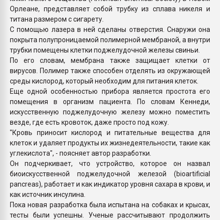
Орлеане, представляет собой трубку из сплава никеля и
титана размером с сигарету.
С помощью лазера в ней сделаны отверстия. Снаружи она
покрыта полупроницаемой полимерной мембраной, а внутри
трубки помещены клетки поджелудочной железы свиньи.
По его словам, мембрана также защищает клетки от
вирусов. Полимер также способен отделять из окружающей
среды кислород, который необходим для питания клеток.
Еще одной особенностью прибора является простота его
помещения в организм пациента. По словам Кеннеди,
искусственную поджелудочную железу можно поместить
везде, где есть кровоток, даже просто под кожу.
"Кровь приносит кислород и питательные вещества для
клеток и удаляет продукты их жизнедеятельности, такие как
углекислота", - поясняет автор разработки.
Он подчеркивает, что устройство, которое он назвал
биоискусственной поджелудочной железой (bioartificial
pancreas), работает и как индикатор уровня сахара в крови, и
как источник инсулина.
Пока новая разработка была испытана на собаках и крысах,
тесты были успешны. Ученые рассчитывают продолжить