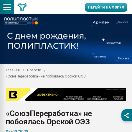
ПЕРЕЙТИ НА ФОРУМ
28.07.2026 Автоматиза
первый план в перераб
пластмасс
28.07.2026 "Техноникол
ситуацией на строител
Всё, что касается выду
Главная
Новости
бутылок
«СоюзПереработка» не побоялась Орской ОЭЗ
Материал поверхности 
вакуумного формовани
Продам отходы Компо
поликарбоната и АБС-п
Armaloy PC/ABS-1IM че
«СоюзПереработка» не
26.07.2022 "Сибирский т
побоялась Орской ОЭЗ
намного дороже
05/09/2023
Профильная литератур