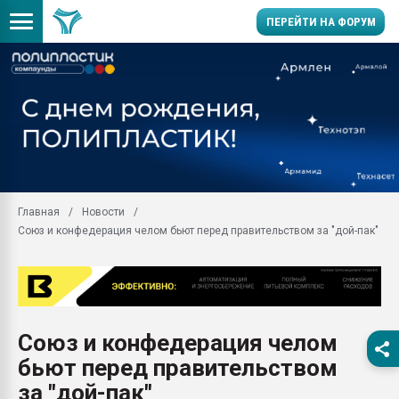
ПЕРЕЙТИ НА ФОРУМ
Помощь в подборе мат
Вакуум-формовочные 
ближайшее подмосковье
Подмосковье, Москва
28.07.2026 Автоматиза
первый план в перераб
Главная
Новости
пластмасс
Союз и конфедерация челом бьют перед правительством за "дой-пак"
28.07.2026 "Техноникол
ситуацией на строител
Всё, что касается выду
бутылок
Союз и конфедерация челом
Материал поверхности 
вакуумного формовани
бьют перед правительством
Продам отходы Компо
за "дой-пак"
поликарбоната и АБС-п