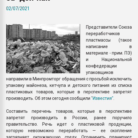
Armaloy PC/ABS-1IM че
02/07/2021
ПЕРЕЙТИ НА 
Представители Союза
переработчиков
пластмассы (такое
написание в
материале - прим. ПЭ)
и Национальной
конфедерации
упаковщиков
направили в Минпромторг обращения с просьбой исключить
упаковку майонеза, кетчупа и детского питания из списка
пластиковых товаров, которые в перспективе запретят
производить. Об этом сегодня сообщили
"Известия"
.
Составить перечень товаров, которые в перспективе
запретят производить в России, ранее поручило
правительство. Речь идет о пластиковой продукции,
которую невозможно переработать — ее скопление
загрязняет окружающую среду. Ограничить планируют