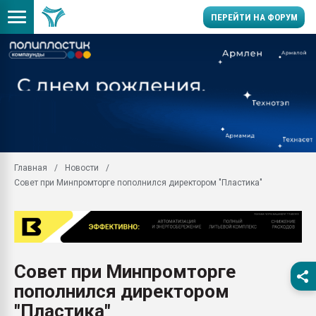
ПЕРЕЙТИ НА ФОРУМ
Продажа готового бизн
производство SPC лам
цикла
29.07.2026 ФРП помог 
заводу пластмасс" зах
ППЭ
Главная
Новости
Помощь в подборе мат
Совет при Минпромторге пополнился директором "Пластика"
Вакуум-формовочные 
ближайшее подмосковье
Подмосковье, Москва
28.07.2026 Автоматиза
первый план в перераб
Совет при Минпромторге
пластмасс
пополнился директором
28.07.2026 "Техноникол
ситуацией на строител
"Пластика"