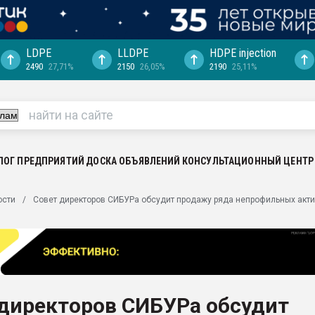
LDPE
LLDPE
HDPE injection
2490
27,71%
2150
26,05%
2190
25,11%
еса -
ината полного
"Ижевскому
ватить рынок
ЛОГ ПРЕДПРИЯТИЙ
ДОСКА ОБЪЯВЛЕНИЙ
КОНСУЛЬТАЦИОННЫЙ ЦЕНТР
ериала
машины:
ости
Совет директоров СИБУРа обсудит продажу ряда непрофильных акт
, с.-в.
ция выходит на
отке
ь" довольна
 директоров СИБУРа обсудит
ьном рынке