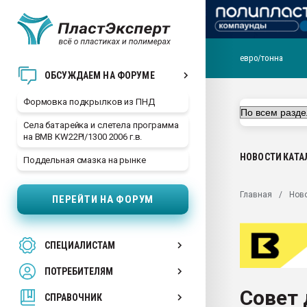
евро/тонна
Продажа готового бизн
ОБСУЖДАЕМ НА ФОРУМЕ
производство SPC лам
цикла
Формовка подкрылков из ПНД
29.07.2026 ФРП помог 
Села батарейка и слетела программа
заводу пластмасс" зах
на BMB KW22PI/1300 2006 г.в.
ППЭ
НОВОСТИ
КАТА
Поддельная смазка на рынке
Помощь в подборе мат
Вакуум-формовочные 
Главная
Нов
ПЕРЕЙТИ НА ФОРУМ
ближайшее подмосковье
Подмосковье, Москва
28.07.2026 Автоматиза
СПЕЦИАЛИСТАМ
первый план в перераб
пластмасс
ПОТРЕБИТЕЛЯМ
28.07.2026 "Техноникол
Совет
ситуацией на строител
СПРАВОЧНИК