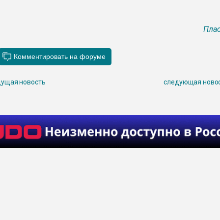
Плас
ущая новость
следующая ново