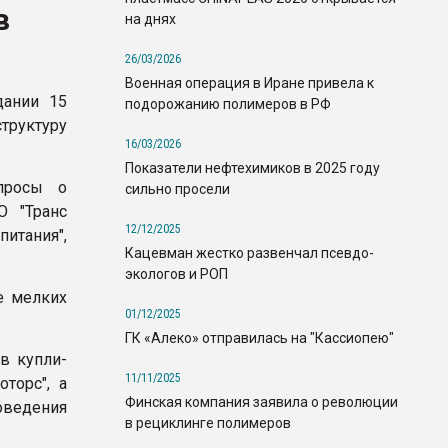
в
на днях
26/03/2026
Военная операция в Иране привела к
дании 15
подорожанию полимеров в РФ
труктуру
16/03/2026
Показатели нефтехимиков в 2025 году
опросы о
сильно просели
О "Транс
12/12/2025
питания",
Кацевман жестко развенчал псевдо-
экологов и РОП
е мелких
01/12/2025
ГК «Алеко» отправилась на "Кассиопею"
в купли-
11/11/2025
торс", а
Финская компания заявила о революции
оведения
в рециклинге полимеров