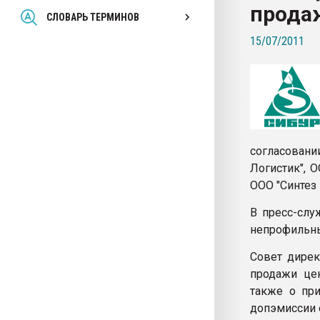
прода
Всё, что касается выду
СЛОВАРЬ ТЕРМИНОВ
бутылок
15/07/2011
ПЕРЕЙТИ НА 
согласован
Логистик", 
ООО "Синтез 
В пресс-слу
непрофильны
Совет дирек
продажи це
также о при
допэмиссии 