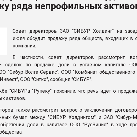
жу ряда непрофильных активо
ва ПЭТ
ФОРУМ
Совет директоров ЗАО "СИБУР Холдинг" на засе
июля обсудит продажу ряда обществ, входящих в с
компании.
В частности, совет директоров рассмотрит в
ии сделок по продаже доли в уставном капитале ОО
ООО "Сибур-Волга-Сервис", ООО "Комбинат общественного 
Инвест", ООО "Ситко", сообщил "СИБУР".
жбе "СИБУРа "Рупеку" пояснили, что речь идет о продаж
х активов.
торов также рассмотрит вопрос о заключении договоро
нных бумаг между "СИБУР Холдингом" и ЗАО "Сибур-Мо
обретении доли в капитале ООО "РусВинил" в ходе пр
общества.