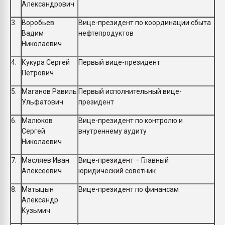
Александрович
3.
Воробьев
Вице-президент по координации сбыта
Вадим
нефтепродуктов
Николаевич
4.
Кукура Сергей
Первый вице-президент
Петрович
5.
Маганов Равиль
Первый исполнительный вице-
Ульфатович
президент
6.
Малюков
Вице-президент по контролю и
Сергей
внутреннему аудиту
Николаевич
7.
Масляев Иван
Вице-президент – Главный
Алексеевич
юридический советник
8.
Матыцын
Вице-президент по финансам
Александр
Кузьмич