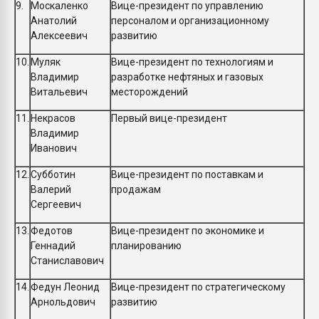
9.
Москаленко
Вице-президент по управлению
Анатолий
персоналом и организационному
Алексеевич
развитию
10.
Муляк
Вице-президент по технологиям и
Владимир
разработке нефтяных и газовых
Витальевич
месторождений
11.
Некрасов
Первый вице-президент
Владимир
Иванович
12.
Субботин
Вице-президент по поставкам и
Валерий
продажам
Сергеевич
13.
Федотов
Вице-президент по экономике и
Геннадий
планированию
Станиславович
14.
Федун Леонид
Вице-президент по стратегическому
Арнольдович
развитию