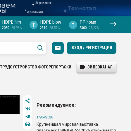
HDPE film
HDPE blow
PP hомо
2080
25,96%
2310
28,57%
2300
25,22%
ВХОД / РЕГИСТРАЦИЯ
ТРУДОУСТРОЙСТВО
ФОТОРЕПОРТАЖИ
ВИДЕОКАНАЛ
Рекомендуемое:
17/04/2026
Крупнейшая мировая выставка
пластмасс CHINAPLAS 2026 открывается