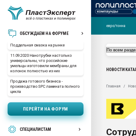
евро/тонна
Помощь в подборе мат
ОБСУЖДАЕМ НА ФОРУМЕ
Вакуум-формовочные 
Поддельная смазка на рынке
ближайшее подмосковье
Подмосковье, Москва
11.09.2020 Нанотрубки настолько
универсальны, что российские
28.07.2026 Автоматиза
умельцы изготовили мембраны для
первый план в перераб
НОВОСТИ
КАТА
колонок полностью из них
пластмасс
Продажа готового бизнеса -
28.07.2026 "Техноникол
Главная
Нов
производство SPC ламината полного
ситуацией на строител
цикла
Всё, что касается выду
бутылок
ПЕРЕЙТИ НА ФОРУМ
Материал поверхности 
вакуумного формовани
Сотру
СПЕЦИАЛИСТАМ
Продам отходы Компо
поликарбоната и АБС-п