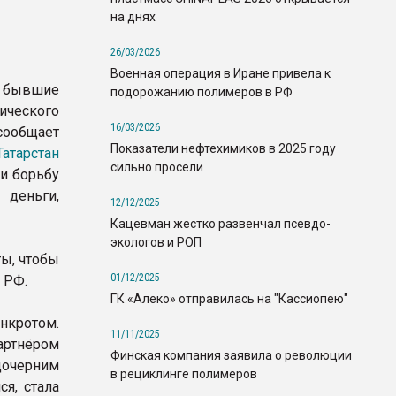
на днях
26/03/2026
Военная операция в Иране привела к
 бывшие
подорожанию полимеров в РФ
ического
16/03/2026
сообщает
Показатели нефтехимиков в 2025 году
Татарстан
сильно просели
ти борьбу
деньги,
12/12/2025
Кацевман жестко развенчал псевдо-
экологов и РОП
ы, чтобы
01/12/2025
 РФ.
ГК «Алеко» отправилась на "Кассиопею"
анкротом.
11/11/2025
артнёром
Финская компания заявила о революции
дочерним
в рециклинге полимеров
ся, стала