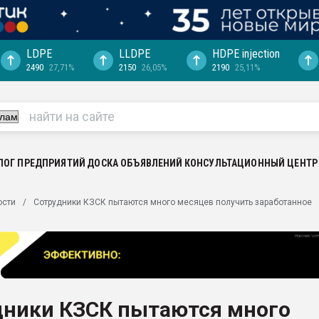
LDPE
LLDPE
HDPE injection
2490
27,71%
2150
26,05%
2190
25,11%
ериала
машины:
, с.-в.
ция выходит на
отке
ЛОГ ПРЕДПРИЯТИЙ
ДОСКА ОБЪЯВЛЕНИЙ
КОНСУЛЬТАЦИОННЫЙ ЦЕНТР
ь" довольна
ости
Сотрудники КЗСК пытаются много месяцев получить заработанное
ьном рынке
ва ПЭТ
пуансона для
я
дники КЗСК пытаются много
зиция
ластика