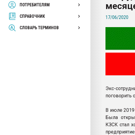
месяце
ПОТРЕБИТЕЛЯМ
Armaloy PC/ABS-1IM че
СПРАВОЧНИК
17/06/2020
ПЕРЕЙТИ НА 
СЛОВАРЬ ТЕРМИНОВ
Экс-сотрудн
поговорить 
В июле 2019
Была открыт
КЗСК стал х
предприятие