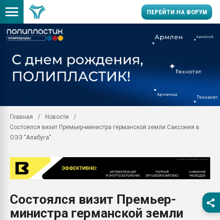
ПЕРЕЙТИ НА ФОРУМ
Продажа готового бизн
производство SPC лам
цикла
29.07.2026 ФРП помог 
заводу пластмасс" зах
ППЭ
Главная
Новости
Помощь в подборе мат
Состоялся визит Премьер-министра германской земли Саксония в
Вакуум-формовочные 
ОЭЗ "Алабуга"
ближайшее подмосковье
Подмосковье, Москва
28.07.2026 Автоматиза
первый план в перераб
пластмасс
Состоялся визит Премьер-
28.07.2026 "Техноникол
министра германской земли
ситуацией на строител