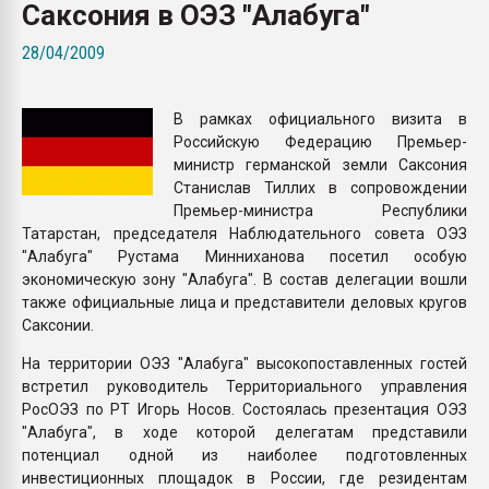
Саксония в ОЭЗ "Алабуга"
Всё, что касается выду
бутылок
28/04/2009
ПЕРЕЙТИ НА 
В рамках официального визита в
Российскую Федерацию Премьер-
министр германской земли Саксония
Станислав Тиллих в сопровождении
Премьер-министра Республики
Татарстан, председателя Наблюдательного совета ОЭЗ
"Алабуга" Рустама Минниханова посетил особую
экономическую зону "Алабуга". В состав делегации вошли
также официальные лица и представители деловых кругов
Саксонии.
На территории ОЭЗ "Алабуга" высокопоставленных гостей
встретил руководитель Территориального управления
РосОЭЗ по РТ Игорь Носов. Состоялась презентация ОЭЗ
"Алабуга", в ходе которой делегатам представили
потенциал одной из наиболее подготовленных
инвестиционных площадок в России, где резидентам