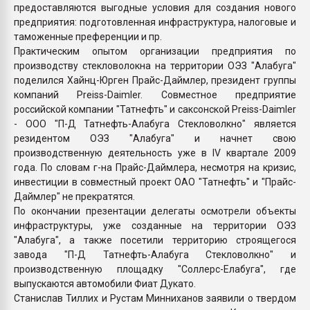
предоставляются выгодные условия для создания нового
предприятия: подготовленная инфраструктура, налоговые и
таможенные преференции и пр.
Практическим опытом организации предприятия по
производству стекловолокна на территории ОЭЗ "Алабуга"
поделился Хайнц-Юрген Прайс-Даймлер, президент группы
компаний Preiss-Daimler. Совместное предприятие
российской компании "Татнефть" и саксонской Preiss-Daimler
- ООО "П-Д Татнефть-Алабуга Стекловолкно" является
резидентом ОЭЗ "Алабуга" и начнет свою
производственную деятельность уже в IV квартале 2009
года. По словам г-на Прайс-Даймлера, несмотря на кризис,
инвестиции в совместный проект ОАО "Татнефть" и "Прайс-
Даймлер" не прекратятся.
По окончании презентации делегаты осмотрели объекты
инфраструктуры, уже созданные на территории ОЭЗ
"Алабуга", а также посетили территорию строящегося
завода "П-Д Татнефть-Алабуга Стекловолкно" и
производственную площадку "Соллерс-Елабуга", где
выпускаются автомобили Фиат Дукато.
Станислав Тиллих и Рустам Минниханов заявили о твердом